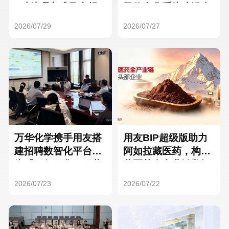
Hong Kong
Macau
3种处理方式及合规
及信息化系统建设全
要点
面启动
2026/07/29
2026/07/27
Taiwan
Global
万华化学携手用友搭
用友BIP超级版助力
建招聘数智化平台，
阿如拉藏医药，构建
为「万亿万华」积蓄
藏医药全产业链数智
核心人才
一体化平台
2026/07/23
2026/07/22