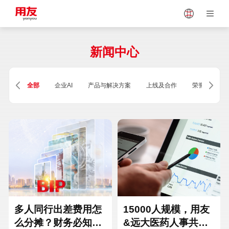
Japan
Vietnam
新闻中心
Singapore
Malaysia
全部
企业AI
产品与解决方案
上线及合作
荣誉及资质
Indonesia
Thailand
Europe
Turkey
Hungary
Mexico
多人同行出差费用怎
15000人规模，用友
么分摊？财务必知的
&远大医药人事共享