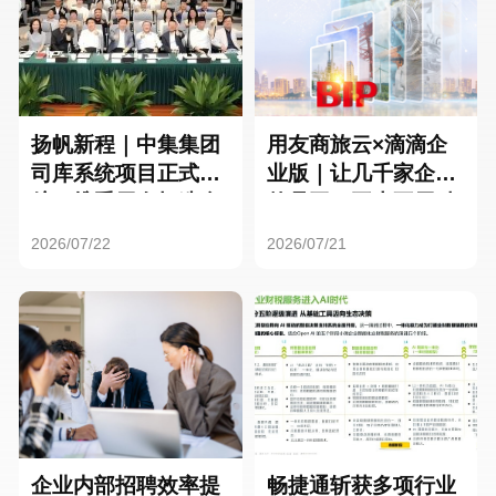
扬帆新程｜中集集团
用友商旅云×滴滴企
司库系统项目正式启
业版｜让几千家企业
航，携手用友打造全
的员工，再也不用贴
球化资金管理新标杆
发票了
2026/07/22
2026/07/21
企业内部招聘效率提
畅捷通斩获多项行业