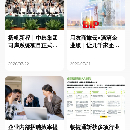
扬帆新程｜中集集团
用友商旅云×滴滴企
司库系统项目正式启
业版｜让几千家企业
航，携手用友打造全
的员工，再也不用贴
球化资金管理新标杆
发票了
2026/07/22
2026/07/21
企业内部招聘效率提
畅捷通斩获多项行业