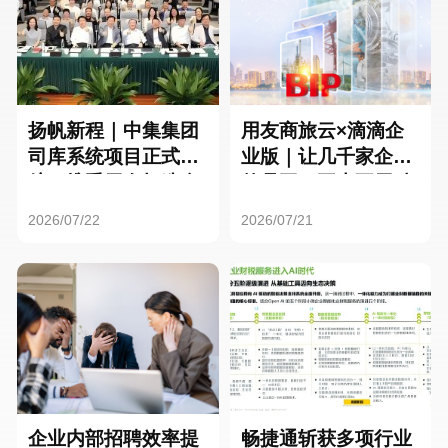
扬帆新程｜中集集团
用友商旅云×滴滴企
司库系统项目正式启
业版｜让几千家企业
航，携手用友打造全
的员工，再也不用贴
球化资金管理新标杆
发票了
2026/07/22
2026/07/21
企业内部招聘效率提
畅捷通斩获多项行业