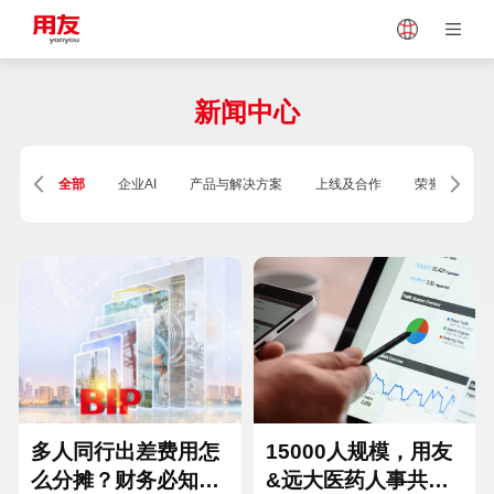
Japan
Vietnam
新闻中心
Singapore
Malaysia
全部
企业AI
产品与解决方案
上线及合作
荣誉及资质
Indonesia
Thailand
Europe
Turkey
Hungary
Mexico
多人同行出差费用怎
15000人规模，用友
么分摊？财务必知的
&远大医药人事共享