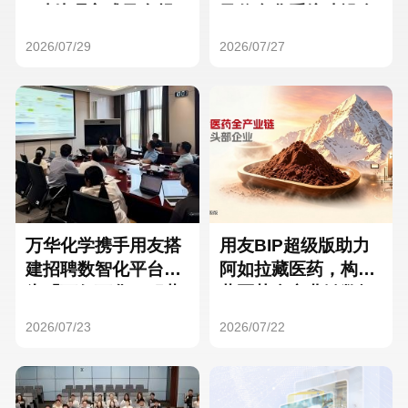
Hong Kong
Macau
3种处理方式及合规
及信息化系统建设全
要点
面启动
2026/07/29
2026/07/27
Taiwan
Global
万华化学携手用友搭
用友BIP超级版助力
建招聘数智化平台，
阿如拉藏医药，构建
为「万亿万华」积蓄
藏医药全产业链数智
核心人才
一体化平台
2026/07/23
2026/07/22