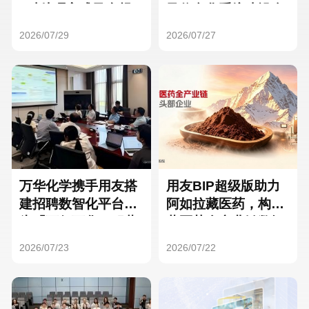
Hong Kong
Macau
3种处理方式及合规
及信息化系统建设全
要点
面启动
2026/07/29
2026/07/27
Taiwan
Global
万华化学携手用友搭
用友BIP超级版助力
建招聘数智化平台，
阿如拉藏医药，构建
为「万亿万华」积蓄
藏医药全产业链数智
核心人才
一体化平台
2026/07/23
2026/07/22