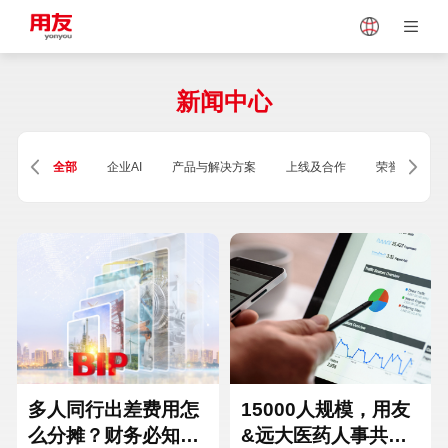
Japan
Vietnam
新闻中心
Singapore
Malaysia
全部
企业AI
产品与解决方案
上线及合作
荣誉及资质
Indonesia
Thailand
Europe
Turkey
Hungary
Mexico
多人同行出差费用怎
15000人规模，用友
么分摊？财务必知的
&远大医药人事共享