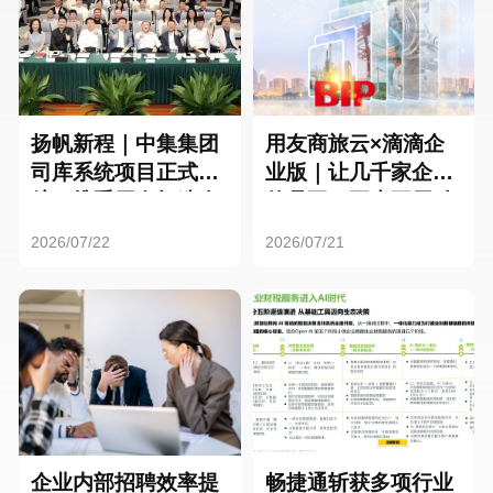
扬帆新程｜中集集团
用友商旅云×滴滴企
司库系统项目正式启
业版｜让几千家企业
航，携手用友打造全
的员工，再也不用贴
球化资金管理新标杆
发票了
2026/07/22
2026/07/21
企业内部招聘效率提
畅捷通斩获多项行业