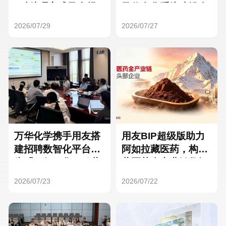
Hong Kong
Macau
3种处理方式及合规
及信息化系统建设全
要点
面启动
2026/07/29
2026/07/27
Taiwan
Global
万华化学携手用友搭
用友BIP超级版助力
建招聘数智化平台，
阿如拉藏医药，构建
为「万亿万华」积蓄
藏医药全产业链数智
核心人才
一体化平台
2026/07/23
2026/07/22