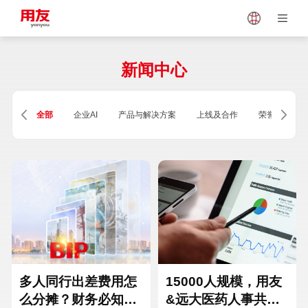
Japan
Vietnam
新闻中心
Singapore
Malaysia
全部
企业AI
产品与解决方案
上线及合作
荣誉及资质
Indonesia
Thailand
Europe
Turkey
Hungary
Mexico
多人同行出差费用怎
15000人规模，用友
么分摊？财务必知的
&远大医药人事共享