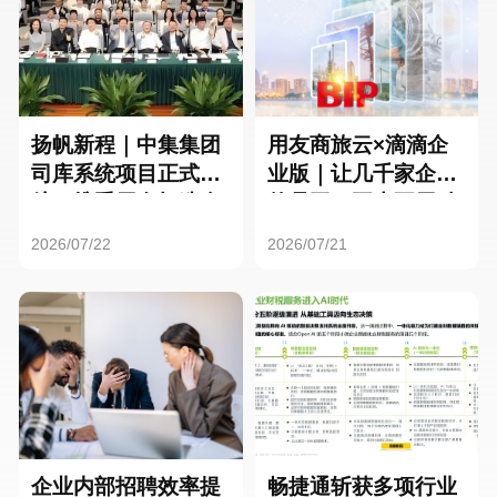
扬帆新程｜中集集团
用友商旅云×滴滴企
司库系统项目正式启
业版｜让几千家企业
航，携手用友打造全
的员工，再也不用贴
球化资金管理新标杆
发票了
2026/07/22
2026/07/21
企业内部招聘效率提
畅捷通斩获多项行业