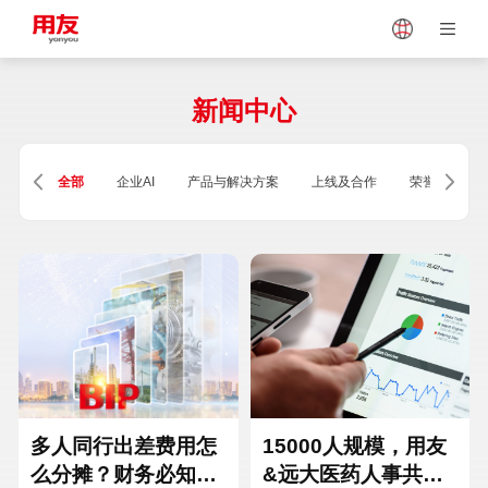
Japan
Vietnam
新闻中心
Singapore
Malaysia
全部
企业AI
产品与解决方案
上线及合作
荣誉及资质
Indonesia
Thailand
Europe
Turkey
Hungary
Mexico
多人同行出差费用怎
15000人规模，用友
么分摊？财务必知的
&远大医药人事共享