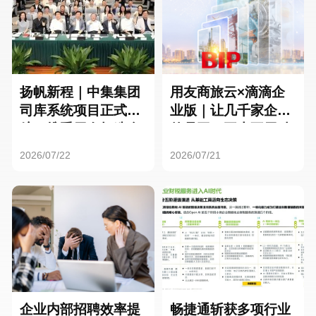
扬帆新程｜中集集团
用友商旅云×滴滴企
司库系统项目正式启
业版｜让几千家企业
航，携手用友打造全
的员工，再也不用贴
球化资金管理新标杆
发票了
2026/07/22
2026/07/21
企业内部招聘效率提
畅捷通斩获多项行业