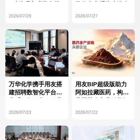
Hong Kong
Macau
3种处理方式及合规
及信息化系统建设全
要点
面启动
2026/07/29
2026/07/27
Taiwan
Global
万华化学携手用友搭
用友BIP超级版助力
建招聘数智化平台，
阿如拉藏医药，构建
为「万亿万华」积蓄
藏医药全产业链数智
核心人才
一体化平台
2026/07/23
2026/07/22