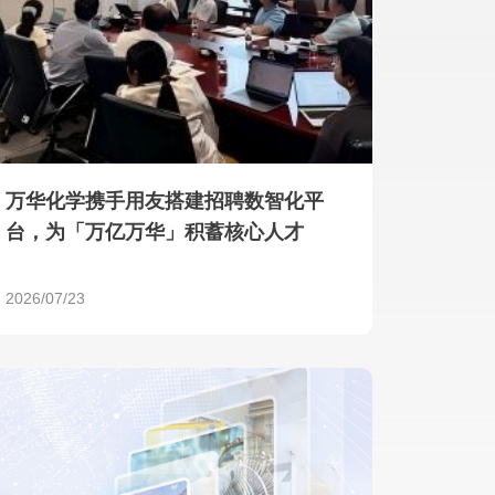
产品 >
万华化学携手用友搭建招聘数智化平
台，为「万亿万华」积蓄核心人才
2026/07/23