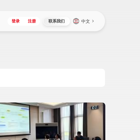
中文
登录
注册
联系我们
Japan
Vietnam
资讯与活动
iuap平台
成为合作伙伴
企业数据
Singapore
Malaysia
心
制造
新闻发布
智能平台
可持续产品与解决方案
数据服务
Indonesia
Thailand
者社区
研发
媒体报道
数据平台
数据安全与隐私
Europe
Turkey
生态定制平台
项目
资料中心
开发平台
社会影响力
Hungary
Mexico
资产
视频中心
云技术平台
人才发展
Hong Kong
Macau
协同
活动中心（日历）
应用平台
公司治理
Taiwan
Global
全球商业创新大会
连接平台
应用下载