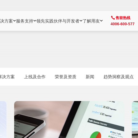
售前热线
决方案
服务支持
领先实践
伙伴与开发者
了解用友
4006-600-577
方案
社区
成为合作伙伴
企业AI
热点解决方案
公司信息
客户支持
开发者
业务领域
企业）
业
用户社区
地产
用友伙伴体系
企业AI
AI+全场景智能服务
了解用友
大型企业客户成功
用友开发者中
财务
成长型企业）
开发者社区
制造
ISV生态伙伴
YonGPT
用友BIP发布时刻
投资者关系
成长型企业客户成功
YonBIP开发
人力
解决方案
上线及合作
荣誉及资质
新闻
趋势洞察及观点
业）
会计家园
金融
专业服务伙伴
智友（YonMate）
用友BIP企业数智化套件
全球分支机构
帮助中心
YonMaker
供应链
智化底座）
摩天
教育
战略联盟伙伴
YonWork
全球化数智运营解决方案
加入用友
友户通
营销
iKM
政务
增值经销伙伴
YonCode
用友BIP国产替代
阳光经营
产品安全中心
采购
制造业云ERP）
烟草
算法备案中心
广信