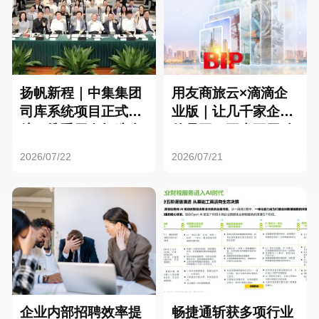
扬帆新程｜中集集团
用友商旅云×滴滴企
司库系统项目正式启
业版｜让几千家企业
航，携手用友打造全
的员工，再也不用贴
球化资金管理新标杆
发票了
2026/07/22
2026/07/21
企业内部招聘效率提
畅捷通斩获多项行业