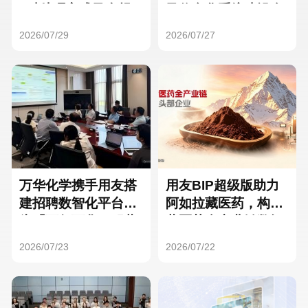
Hong Kong
Macau
3种处理方式及合规
及信息化系统建设全
要点
面启动
2026/07/29
2026/07/27
Taiwan
Global
万华化学携手用友搭
用友BIP超级版助力
建招聘数智化平台，
阿如拉藏医药，构建
为「万亿万华」积蓄
藏医药全产业链数智
核心人才
一体化平台
2026/07/23
2026/07/22