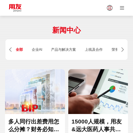
Japan
Vietnam
新闻中心
Singapore
Malaysia
全部
企业AI
产品与解决方案
上线及合作
荣誉及资质
Indonesia
Thailand
Europe
Turkey
Hungary
Mexico
多人同行出差费用怎
15000人规模，用友
么分摊？财务必知的
&远大医药人事共享