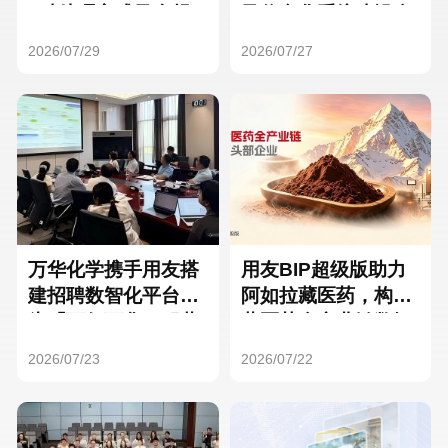
Hong Kong
Macau
3种处理方式及合规
及信息化系统建设全
要点
面启动
2026/07/29
2026/07/27
Taiwan
Global
万华化学携手用友搭
用友BIP超级版助力
建招聘数智化平台，
阿如拉藏医药，构建
为「万亿万华」积蓄
藏医药全产业链数智
核心人才
一体化平台
2026/07/23
2026/07/22