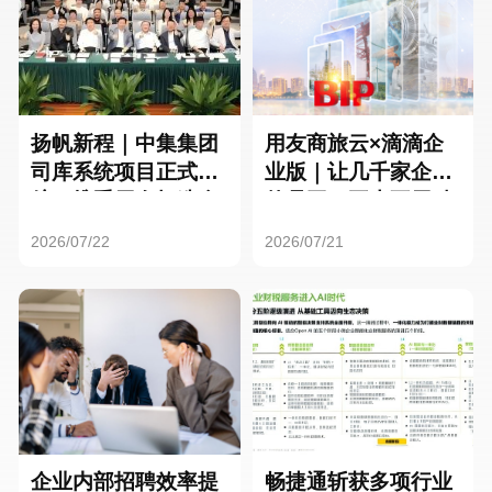
扬帆新程｜中集集团
用友商旅云×滴滴企
司库系统项目正式启
业版｜让几千家企业
航，携手用友打造全
的员工，再也不用贴
球化资金管理新标杆
发票了
2026/07/22
2026/07/21
企业内部招聘效率提
畅捷通斩获多项行业