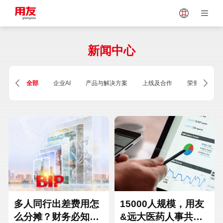
Japan
Vietnam
新闻中心
Singapore
Malaysia
全部
企业AI
产品与解决方案
上线及合作
荣誉及资质
Indonesia
Thailand
Europe
Turkey
Hungary
Mexico
多人同行出差费用怎
15000人规模，用友
么分摊？财务必知的
&远大医药人事共享