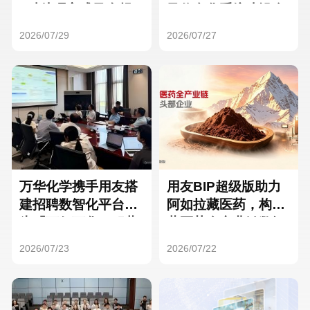
Hong Kong
Macau
3种处理方式及合规
及信息化系统建设全
要点
面启动
2026/07/29
2026/07/27
Taiwan
Global
万华化学携手用友搭
用友BIP超级版助力
建招聘数智化平台，
阿如拉藏医药，构建
为「万亿万华」积蓄
藏医药全产业链数智
核心人才
一体化平台
2026/07/23
2026/07/22