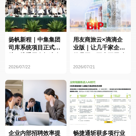
扬帆新程｜中集集团
用友商旅云×滴滴企
司库系统项目正式启
业版｜让几千家企业
航，携手用友打造全
的员工，再也不用贴
球化资金管理新标杆
发票了
2026/07/22
2026/07/21
企业内部招聘效率提
畅捷通斩获多项行业