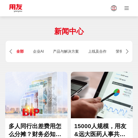
Japan
Vietnam
新闻中心
Singapore
Malaysia
全部
企业AI
产品与解决方案
上线及合作
荣誉及资质
Indonesia
Thailand
Europe
Turkey
Hungary
Mexico
多人同行出差费用怎
15000人规模，用友
么分摊？财务必知的
&远大医药人事共享