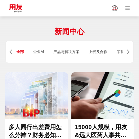
Japan
Vietnam
新闻中心
Singapore
Malaysia
全部
企业AI
产品与解决方案
上线及合作
荣誉及资质
Indonesia
Thailand
Europe
Turkey
Hungary
Mexico
多人同行出差费用怎
15000人规模，用友
么分摊？财务必知的
&远大医药人事共享