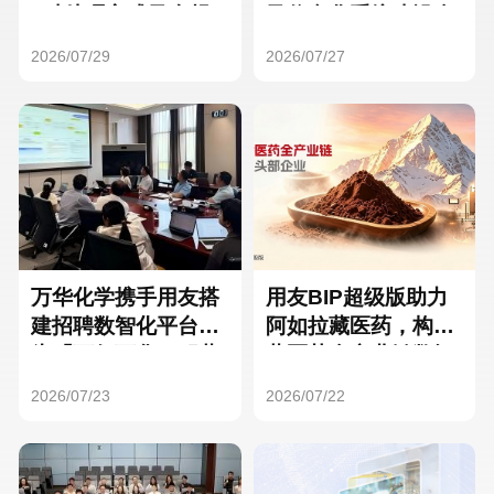
Hong Kong
Macau
3种处理方式及合规
及信息化系统建设全
要点
面启动
2026/07/29
2026/07/27
Taiwan
Global
万华化学携手用友搭
用友BIP超级版助力
建招聘数智化平台，
阿如拉藏医药，构建
为「万亿万华」积蓄
藏医药全产业链数智
核心人才
一体化平台
2026/07/23
2026/07/22