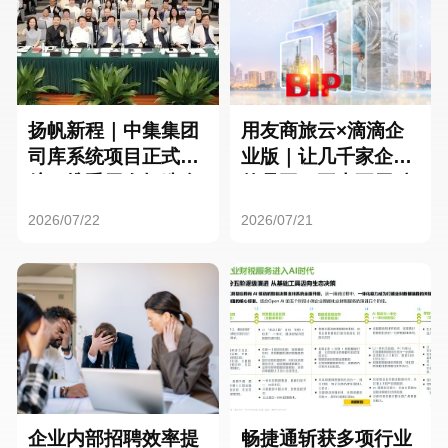
扬帆新程｜中集集团
用友商旅云×滴滴企
司库系统项目正式启
业版｜让几千家企业
航，携手用友打造全
的员工，再也不用贴
球化资金管理新标杆
发票了
2026/07/22
2026/07/21
企业内部招聘效率提
畅捷通斩获多项行业