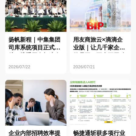
扬帆新程｜中集集团
用友商旅云×滴滴企
司库系统项目正式启
业版｜让几千家企业
航，携手用友打造全
的员工，再也不用贴
球化资金管理新标杆
发票了
2026/07/22
2026/07/21
企业内部招聘效率提
畅捷通斩获多项行业