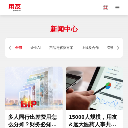
Japan
Vietnam
新闻中心
Singapore
Malaysia
全部
企业AI
产品与解决方案
上线及合作
荣誉及资质
Indonesia
Thailand
Europe
Turkey
Hungary
Mexico
多人同行出差费用怎
15000人规模，用友
么分摊？财务必知的
&远大医药人事共享