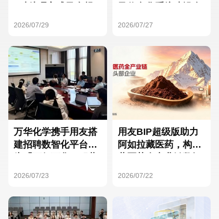
Hong Kong
Macau
3种处理方式及合规
及信息化系统建设全
要点
面启动
2026/07/29
2026/07/27
Taiwan
Global
万华化学携手用友搭
用友BIP超级版助力
建招聘数智化平台，
阿如拉藏医药，构建
为「万亿万华」积蓄
藏医药全产业链数智
核心人才
一体化平台
2026/07/23
2026/07/22