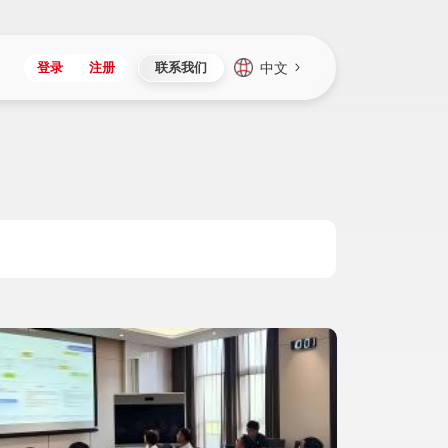
中文
登录
注册
联系我们
Japan
Vietnam
资讯与活动
iuap平台
成为合作伙伴
企业数据
Singapore
Malaysia
心
制造
新闻发布
智能平台
可持续产品与解决方案
数据服务
Indonesia
Thailand
者社区
研发
媒体报道
数据平台
数据安全与隐私
Europe
Turkey
生态定制平台
项目
资料中心
开发平台
社会影响力
Hungary
Mexico
资产
视频中心
云技术平台
人才发展
Hong Kong
Macau
协同
活动中心（日历）
应用平台
公司治理
Taiwan
Global
全球商业创新大会
连接平台
应用下载