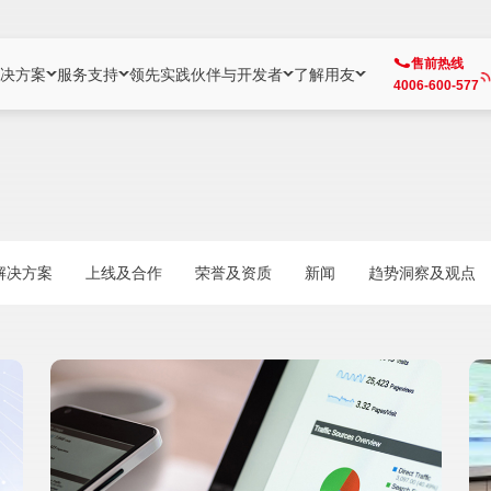
售前热线
决方案
服务支持
领先实践
伙伴与开发者
了解用友
4006-600-577
方案
社区
成为合作伙伴
企业AI
热点解决方案
公司信息
客户支持
开发者
业务领域
企业）
业
用户社区
地产
用友伙伴体系
企业AI
AI+全场景智能服务
了解用友
大型企业客户成功
用友开发者中
财务
成长型企业）
开发者社区
制造
ISV生态伙伴
YonGPT
用友BIP发布时刻
投资者关系
成长型企业客户成功
YonBIP开发
人力
解决方案
上线及合作
荣誉及资质
新闻
趋势洞察及观点
业）
会计家园
金融
专业服务伙伴
智友（YonMate）
用友BIP企业数智化套件
全球分支机构
帮助中心
YonMaker
供应链
智化底座）
摩天
教育
战略联盟伙伴
YonWork
全球化数智运营解决方案
加入用友
友户通
营销
iKM
政务
增值经销伙伴
YonCode
用友BIP国产替代
阳光经营
产品安全中心
采购
制造业云ERP）
烟草
算法备案中心
广信