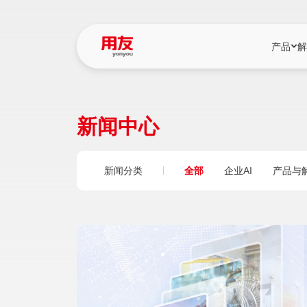
产品
解
YonBIP
行业解决
新闻中心
YonBIP（大型
消费品行
YonSuite（
服务
新闻分类
全部
企业AI
产品与
畅捷通（小微企
国资
iuap平台（数
农业
用友BIP超级版
医药
U9 Cloud（
医疗
交通公用
建筑