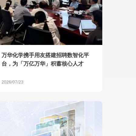
产品 >
万华化学携手用友搭建招聘数智化平
台，为「万亿万华」积蓄核心人才
2026/07/23