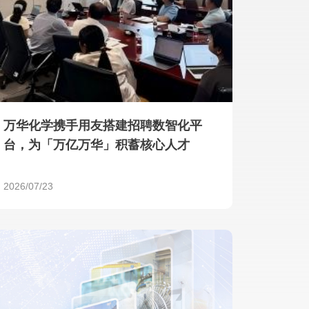
产品 >
万华化学携手用友搭建招聘数智化平
台，为「万亿万华」积蓄核心人才
2026/07/23