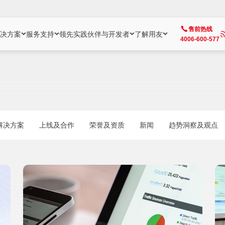
售前热线
决方案
服务支持
领先实践
伙伴与开发者
了解用友
4006-600-577
方案
社区
成为合作伙伴
企业AI
热点解决方案
公司信息
客户支持
开发者
业务领域
企业）
业
用户社区
地产
用友伙伴体系
企业AI
AI+全场景智能服务
了解用友
大型企业客户成功
用友开发者中
财务
成长型企业）
开发者社区
制造
ISV生态伙伴
YonGPT
用友BIP发布时刻
投资者关系
成长型企业客户成功
YonBIP开发
人力
解决方案
上线及合作
荣誉及资质
新闻
趋势洞察及观点
业）
会计家园
金融
专业服务伙伴
智友（YonMate）
用友BIP企业数智化套件
全球分支机构
帮助中心
YonMaker
供应链
智化底座）
摩天
教育
战略联盟伙伴
YonWork
全球化数智运营解决方案
加入用友
友户通
营销
iKM
政务
增值经销伙伴
YonCode
用友BIP国产替代
阳光经营
产品安全中心
采购
制造业云ERP）
烟草
算法备案中心
广信