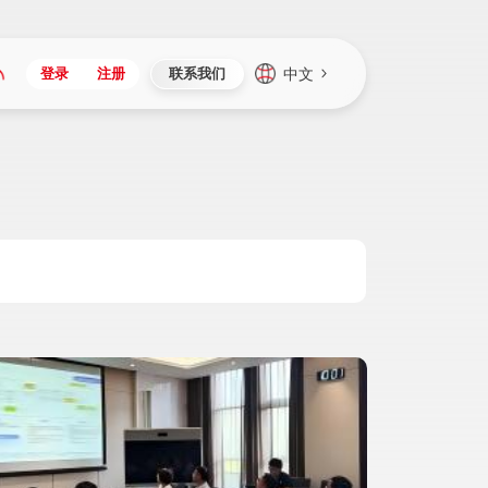
中文
登录
注册
联系我们
Japan
Vietnam
资讯与活动
iuap平台
成为合作伙伴
企业数据
Singapore
Malaysia
心
制造
新闻发布
智能平台
可持续产品与解决方案
数据服务
Indonesia
Thailand
者社区
研发
媒体报道
数据平台
数据安全与隐私
Europe
Turkey
生态定制平台
项目
资料中心
开发平台
社会影响力
Hungary
Mexico
资产
视频中心
云技术平台
人才发展
Hong Kong
Macau
协同
活动中心（日历）
应用平台
公司治理
Taiwan
Global
全球商业创新大会
连接平台
应用下载