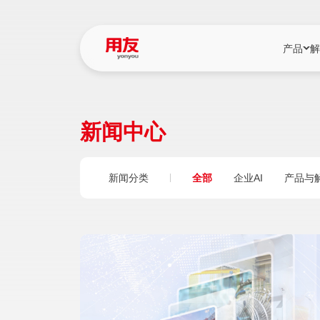
产品
解
YonBIP
行业解决
新闻中心
YonBIP（大型
消费品行
YonSuite（
服务
新闻分类
全部
企业AI
产品与
畅捷通（小微企
国资
iuap平台（数
农业
用友BIP超级版
医药
U9 Cloud（
医疗
交通公用
建筑