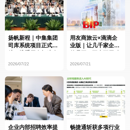
扬帆新程｜中集集团
用友商旅云×滴滴企
司库系统项目正式启
业版｜让几千家企业
航，携手用友打造全
的员工，再也不用贴
球化资金管理新标杆
发票了
2026/07/22
2026/07/21
企业内部招聘效率提
畅捷通斩获多项行业