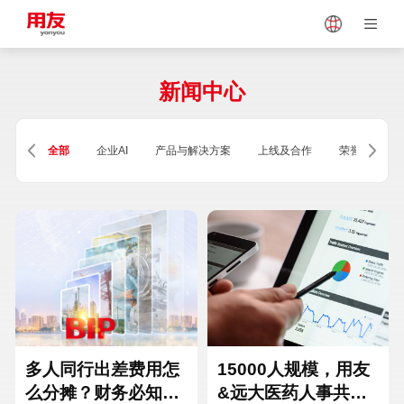
Japan
Vietnam
新闻中心
Singapore
Malaysia
全部
企业AI
产品与解决方案
上线及合作
荣誉及资质
Indonesia
Thailand
Europe
Turkey
Hungary
Mexico
多人同行出差费用怎
15000人规模，用友
么分摊？财务必知的
&远大医药人事共享