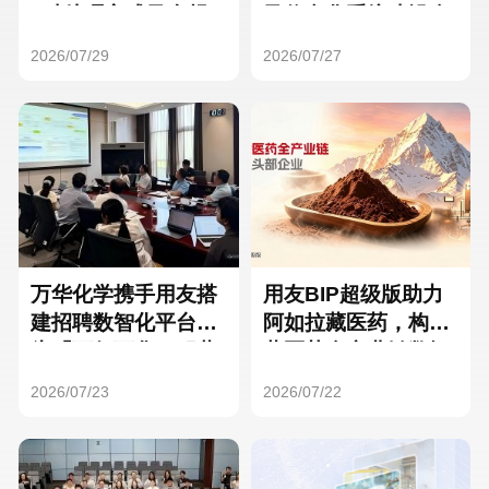
Hong Kong
Macau
3种处理方式及合规
及信息化系统建设全
要点
面启动
2026/07/29
2026/07/27
Taiwan
Global
万华化学携手用友搭
用友BIP超级版助力
建招聘数智化平台，
阿如拉藏医药，构建
为「万亿万华」积蓄
藏医药全产业链数智
核心人才
一体化平台
2026/07/23
2026/07/22