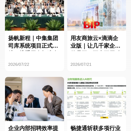
扬帆新程｜中集集团
用友商旅云×滴滴企
司库系统项目正式启
业版｜让几千家企业
航，携手用友打造全
的员工，再也不用贴
球化资金管理新标杆
发票了
2026/07/22
2026/07/21
企业内部招聘效率提
畅捷通斩获多项行业