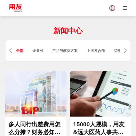
Japan
Vietnam
新闻中心
Singapore
Malaysia
全部
企业AI
产品与解决方案
上线及合作
荣誉及资质
Indonesia
Thailand
Europe
Turkey
Hungary
Mexico
多人同行出差费用怎
15000人规模，用友
么分摊？财务必知的
&远大医药人事共享