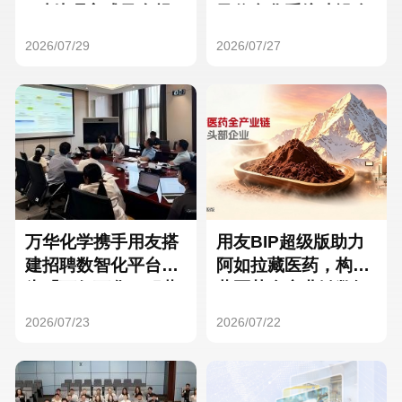
Hong Kong
Macau
3种处理方式及合规
及信息化系统建设全
要点
面启动
2026/07/29
2026/07/27
Taiwan
Global
万华化学携手用友搭
用友BIP超级版助力
建招聘数智化平台，
阿如拉藏医药，构建
为「万亿万华」积蓄
藏医药全产业链数智
核心人才
一体化平台
2026/07/23
2026/07/22