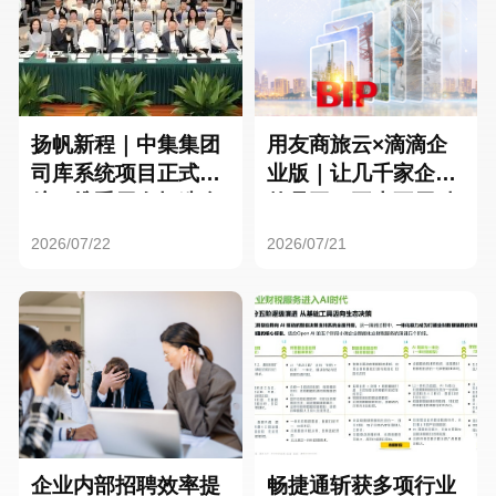
扬帆新程｜中集集团
用友商旅云×滴滴企
司库系统项目正式启
业版｜让几千家企业
航，携手用友打造全
的员工，再也不用贴
球化资金管理新标杆
发票了
2026/07/22
2026/07/21
企业内部招聘效率提
畅捷通斩获多项行业