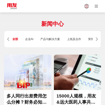
Japan
Vietnam
新闻中心
Singapore
Malaysia
全部
企业AI
产品与解决方案
上线及合作
荣誉及资质
Indonesia
Thailand
Europe
Turkey
Hungary
Mexico
多人同行出差费用怎
15000人规模，用友
么分摊？财务必知的
&远大医药人事共享