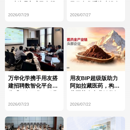
Hong Kong
Macau
3种处理方式及合规
及信息化系统建设全
要点
面启动
2026/07/29
2026/07/27
Taiwan
Global
万华化学携手用友搭
用友BIP超级版助力
建招聘数智化平台，
阿如拉藏医药，构建
为「万亿万华」积蓄
藏医药全产业链数智
核心人才
一体化平台
2026/07/23
2026/07/22