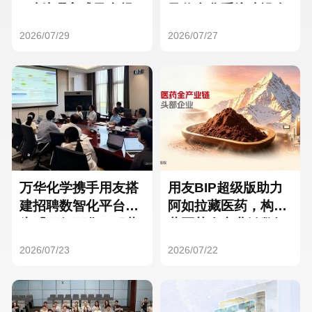
Hong Kong
Macau
3种处理方式及合规
及信息化系统建设全
要点
面启动
2026/07/29
2026/07/27
Taiwan
Global
万华化学携手用友搭
用友BIP超级版助力
建招聘数智化平台，
阿如拉藏医药，构建
为「万亿万华」积蓄
藏医药全产业链数智
核心人才
一体化平台
2026/07/23
2026/07/22