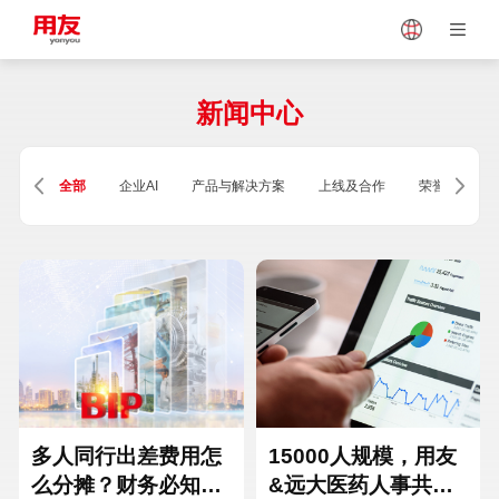
Japan
Vietnam
新闻中心
Singapore
Malaysia
全部
企业AI
产品与解决方案
上线及合作
荣誉及资质
Indonesia
Thailand
Europe
Turkey
Hungary
Mexico
多人同行出差费用怎
15000人规模，用友
么分摊？财务必知的
&远大医药人事共享