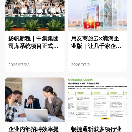
扬帆新程｜中集集团
用友商旅云×滴滴企
司库系统项目正式启
业版｜让几千家企业
航，携手用友打造全
的员工，再也不用贴
球化资金管理新标杆
发票了
2026/07/22
2026/07/21
企业内部招聘效率提
畅捷通斩获多项行业