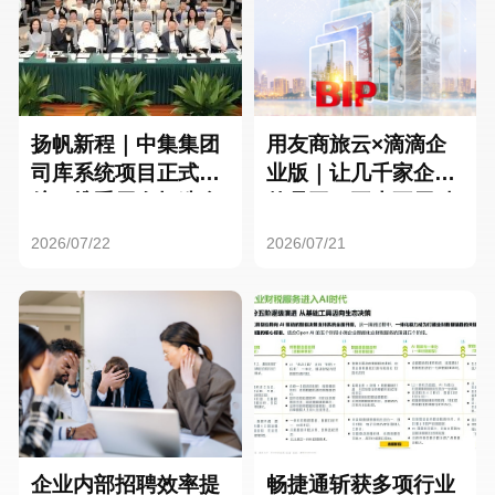
扬帆新程｜中集集团
用友商旅云×滴滴企
司库系统项目正式启
业版｜让几千家企业
航，携手用友打造全
的员工，再也不用贴
球化资金管理新标杆
发票了
2026/07/22
2026/07/21
企业内部招聘效率提
畅捷通斩获多项行业