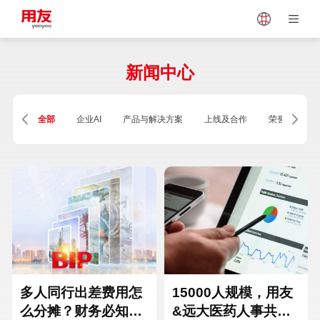
Japan
Vietnam
新闻中心
Singapore
Malaysia
全部
企业AI
产品与解决方案
上线及合作
荣誉及资质
Indonesia
Thailand
Europe
Turkey
Hungary
Mexico
多人同行出差费用怎
15000人规模，用友
么分摊？财务必知的
&远大医药人事共享