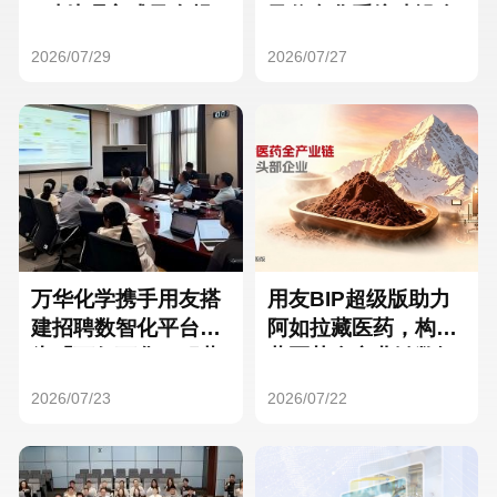
Hong Kong
Macau
3种处理方式及合规
及信息化系统建设全
要点
面启动
2026/07/29
2026/07/27
Taiwan
Global
万华化学携手用友搭
用友BIP超级版助力
建招聘数智化平台，
阿如拉藏医药，构建
为「万亿万华」积蓄
藏医药全产业链数智
核心人才
一体化平台
2026/07/23
2026/07/22