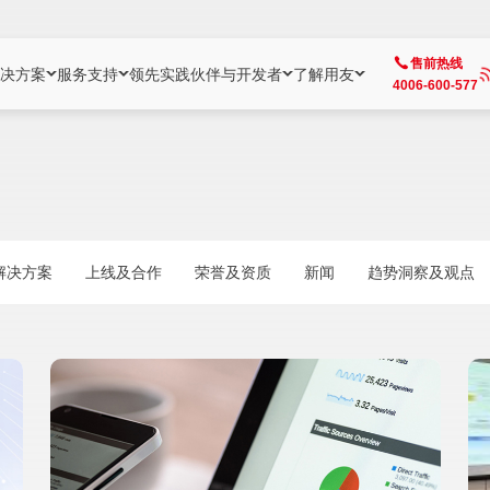
售前热线
决方案
服务支持
领先实践
伙伴与开发者
了解用友
4006-600-577
方案
社区
成为合作伙伴
企业AI
热点解决方案
公司信息
客户支持
开发者
业务领域
企业）
业
用户社区
地产
用友伙伴体系
企业AI
AI+全场景智能服务
了解用友
大型企业客户成功
用友开发者中
财务
成长型企业）
开发者社区
制造
ISV生态伙伴
YonGPT
用友BIP发布时刻
投资者关系
成长型企业客户成功
YonBIP开发
人力
解决方案
上线及合作
荣誉及资质
新闻
趋势洞察及观点
业）
会计家园
金融
专业服务伙伴
智友（YonMate）
用友BIP企业数智化套件
全球分支机构
帮助中心
YonMaker
供应链
智化底座）
摩天
教育
战略联盟伙伴
YonWork
全球化数智运营解决方案
加入用友
友户通
营销
iKM
政务
增值经销伙伴
YonCode
用友BIP国产替代
阳光经营
产品安全中心
采购
制造业云ERP）
烟草
算法备案中心
广信