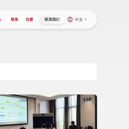
中文
登录
注册
联系我们
Japan
Vietnam
资讯与活动
iuap平台
成为合作伙伴
企业数据
Singapore
Malaysia
心
制造
新闻发布
智能平台
可持续产品与解决方案
数据服务
Indonesia
Thailand
者社区
研发
媒体报道
数据平台
数据安全与隐私
Europe
Turkey
生态定制平台
项目
资料中心
开发平台
社会影响力
Hungary
Mexico
资产
视频中心
云技术平台
人才发展
Hong Kong
Macau
协同
活动中心（日历）
应用平台
公司治理
Taiwan
Global
全球商业创新大会
连接平台
应用下载