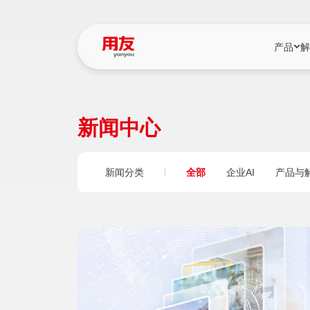
产品
解
YonBIP
行业解决
新闻中心
YonBIP（大型
消费品行
YonSuite（
服务
新闻分类
全部
企业AI
产品与
畅捷通（小微企
国资
iuap平台（数
农业
用友BIP超级版
医药
U9 Cloud（
医疗
交通公用
建筑