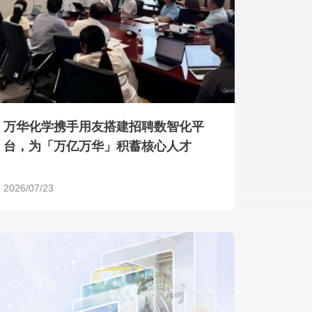
产品 >
万华化学携手用友搭建招聘数智化平
台，为「万亿万华」积蓄核心人才
2026/07/23