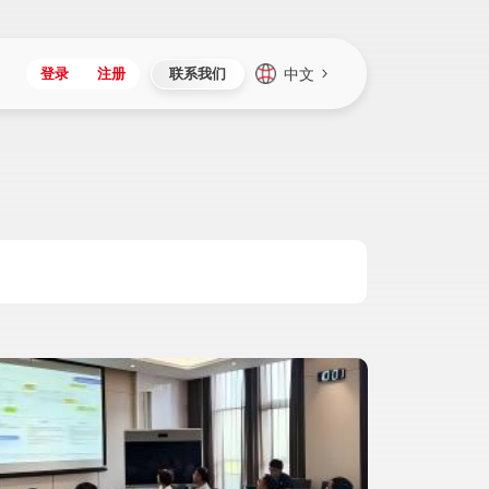
中文
登录
注册
联系我们
Japan
Vietnam
资讯与活动
iuap平台
成为合作伙伴
企业数据
Singapore
Malaysia
心
制造
新闻发布
智能平台
可持续产品与解决方案
数据服务
Indonesia
Thailand
者社区
研发
媒体报道
数据平台
数据安全与隐私
Europe
Turkey
生态定制平台
项目
资料中心
开发平台
社会影响力
Hungary
Mexico
资产
视频中心
云技术平台
人才发展
Hong Kong
Macau
协同
活动中心（日历）
应用平台
公司治理
Taiwan
Global
全球商业创新大会
连接平台
应用下载