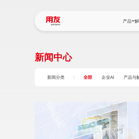
产品
解
YonBIP
行业解决
新闻中心
YonBIP（大型
消费品行
YonSuite（
服务
新闻分类
全部
企业AI
产品与
畅捷通（小微企
国资
iuap平台（数
农业
用友BIP超级版
医药
U9 Cloud（
医疗
交通公用
建筑