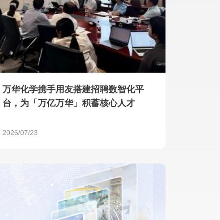
产品 >
万华化学携手用友搭建招聘数智化平
台，为「万亿万华」积蓄核心人才
2026/07/23