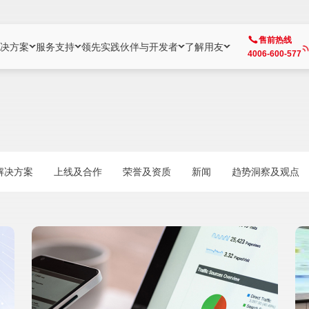
售前热线
决方案
服务支持
领先实践
伙伴与开发者
了解用友
4006-600-577
方案
社区
成为合作伙伴
企业AI
热点解决方案
公司信息
客户支持
开发者
业务领域
企业）
业
用户社区
地产
用友伙伴体系
企业AI
AI+全场景智能服务
了解用友
大型企业客户成功
用友开发者中
财务
成长型企业）
开发者社区
制造
ISV生态伙伴
YonGPT
用友BIP发布时刻
投资者关系
成长型企业客户成功
YonBIP开发
人力
解决方案
上线及合作
荣誉及资质
新闻
趋势洞察及观点
业）
会计家园
金融
专业服务伙伴
智友（YonMate）
用友BIP企业数智化套件
全球分支机构
帮助中心
YonMaker
供应链
智化底座）
摩天
教育
战略联盟伙伴
YonWork
全球化数智运营解决方案
加入用友
友户通
营销
iKM
政务
增值经销伙伴
YonCode
用友BIP国产替代
阳光经营
产品安全中心
采购
制造业云ERP）
烟草
算法备案中心
广信