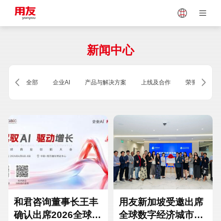
Japan
Vietnam
新闻中心
Singapore
Malaysia
全部
企业AI
产品与解决方案
上线及合作
荣誉及资质
Indonesia
Thailand
Europe
Turkey
Hungary
Mexico
和君咨询董事长王丰
用友新加坡受邀出席
确认出席2026全球商
全球数字经济城市联