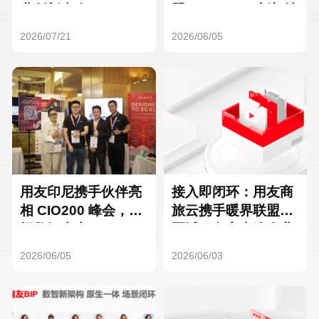
Hong Kong
Macau
业创新大会
盟（DEC40）新加坡
启动仪式
2026/07/21
2026/06/05
Taiwan
Global
用友印尼携手伙伴亮
接入即闭环：用友商
相 CIO200 峰会，共
旅云携手暖界联盟，
探数智未来
区域服务商直连企业
差旅支出管理
2026/06/05
2026/06/03