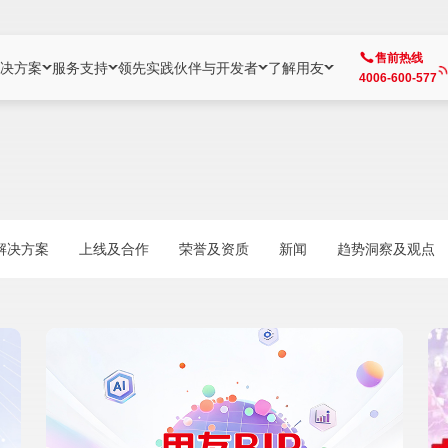
售前热线
决方案
服务支持
领先实践
伙伴与开发者
了解用友
4006-600-577
方案
社区
成为合作伙伴
企业AI
热点解决方案
公司信息
客户支持
开发者
业务领域
企业）
业
用户社区
地产
用友伙伴体系
企业AI
AI+全场景智能服务
了解用友
大型企业客户成功
用友开发者中
财务
成长型企业）
开发者社区
制造
ISV生态伙伴
YonGPT
用友BIP发布时刻
投资者关系
成长型企业客户成功
YonBIP开发
人力
解决方案
上线及合作
荣誉及资质
新闻
趋势洞察及观点
业）
会计家园
金融
专业服务伙伴
智友（YonMate）
用友BIP企业数智化套件
全球分支机构
帮助中心
YonMaker
供应链
智化底座）
摩天
教育
战略联盟伙伴
YonWork
全球化数智运营解决方案
加入用友
友户通
营销
iKM
政务
增值经销伙伴
YonCode
用友BIP国产替代
阳光经营
产品安全中心
采购
制造业云ERP）
烟草
算法备案中心
广信