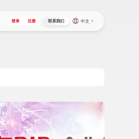
中文
登录
注册
联系我们
Japan
Vietnam
资讯与活动
iuap平台
成为合作伙伴
企业数据
Singapore
Malaysia
心
制造
新闻发布
智能平台
可持续产品与解决方案
数据服务
Indonesia
Thailand
者社区
研发
媒体报道
数据平台
数据安全与隐私
Europe
Turkey
生态定制平台
项目
资料中心
开发平台
社会影响力
Hungary
Mexico
资产
视频中心
云技术平台
人才发展
Hong Kong
Macau
协同
活动中心（日历）
应用平台
公司治理
Taiwan
Global
全球商业创新大会
连接平台
应用下载