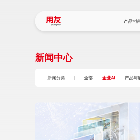
产品
解
YonBIP
行业解决
新闻中心
YonBIP（大型
消费品行
YonSuite（
服务
新闻分类
全部
企业AI
产品与
畅捷通（小微企
国资
iuap平台（数
农业
用友BIP超级版
医药
U9 Cloud（
医疗
交通公用
建筑