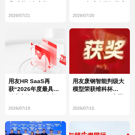
Hong Kong
Macau
业财税服务市场
2025年度人工智能应
用典型案例
2026/07/21
2026/07/20
Taiwan
Global
用友HR SaaS再
用友废钢智能判级大
获“2026年度最具影
模型荣获维科杯
响力出海HR服务机
·OFweek 2026中国
构”
智能制造行业年
2026/07/19
2026/07/15
度“AI+智造关键技术
突破奖”