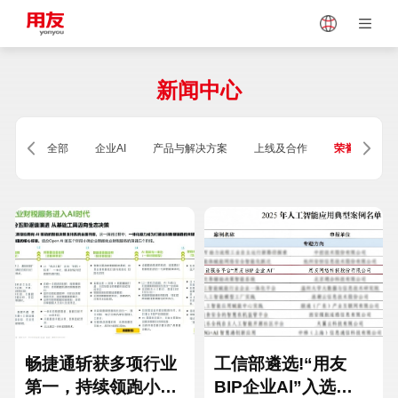
Japan
Vietnam
新闻中心
Singapore
Malaysia
全部
企业AI
产品与解决方案
上线及合作
荣誉及资质
Indonesia
Thailand
Europe
Turkey
Hungary
Mexico
畅捷通斩获多项行业
工信部遴选!“用友
第一，持续领跑小微
BIP企业Al”入选