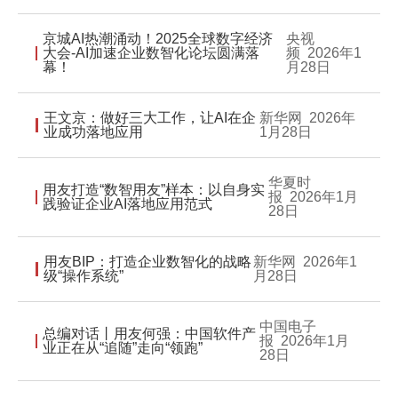
Hong Kong
Macau
京城AI热潮涌动！2025全球数字经济
央视
大会-AI加速企业数智化论坛圆满落
频
2026年1
幕！
月28日
Taiwan
Global
王文京：做好三大工作，让AI在企
新华网
2026年
业成功落地应用
1月28日
华夏时
用友打造“数智用友”样本：以自身实
报
2026年1月
践验证企业AI落地应用范式
28日
用友BIP：打造企业数智化的战略
新华网
2026年1
级“操作系统”
月28日
中国电子
总编对话丨用友何强：中国软件产
报
2026年1月
业正在从“追随”走向“领跑”
28日