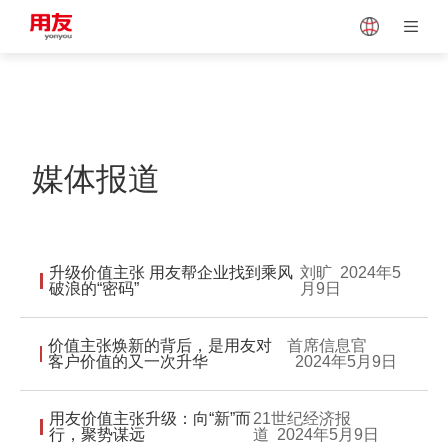
Japan
Vietnam
Singapore
Malaysia
媒体报道
Indonesia
Thailand
升级价值主张 用友帮企业找到乘风
刘旷
2024年5
破浪的“密码”
月9日
Europe
Turkey
价值主张焕新的背后，是用友对
首席信息官
客户价值的又一次升华
2024年5月9日
Hungary
Mexico
用友价值主张升级：向“新”而
21世纪经济报
行，聚势谋远
道
2024年5月9日