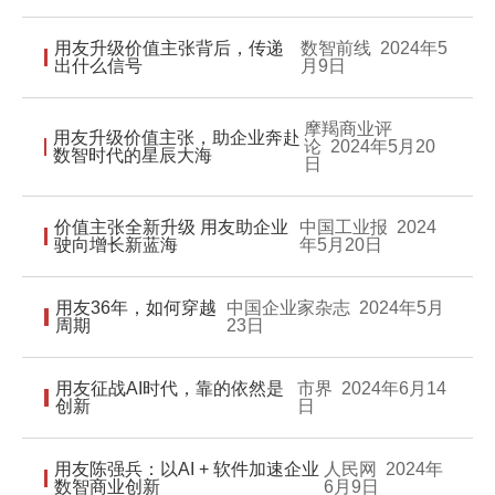
Hong Kong
Macau
用友升级价值主张背后，传递
数智前线
2024年5
出什么信号
月9日
Taiwan
Global
摩羯商业评
用友升级价值主张，助企业奔赴
论
2024年5月20
数智时代的星辰大海
日
价值主张全新升级 用友助企业
中国工业报
2024
驶向增长新蓝海
年5月20日
用友36年，如何穿越
中国企业家杂志
2024年5月
周期
23日
用友征战AI时代，靠的依然是
市界
2024年6月14
创新
日
用友陈强兵：以AI + 软件加速企业
人民网
2024年
数智商业创新
6月9日