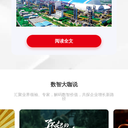
Hong Kong
Macau
Taiwan
Global
阅读全文
数智大咖说
汇聚业界领袖、专家，解码数智价值，共探企业增长新路
径