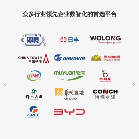
众多行业领先企业数智化的首选平台