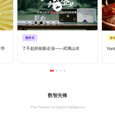
服务业
服
了不起的创新企业——武夷山水
科学
Yo
数智先锋
The Pioneer of Digital Intelligence