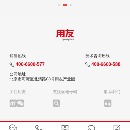
销售热线
技术咨询热线
400-6600-577
400-6600-588
公司地址
北京市海淀区北清路68号用友产业园
关注用友
查找当地号码
联系我们
版权所有：用友网络科技股份有限公司