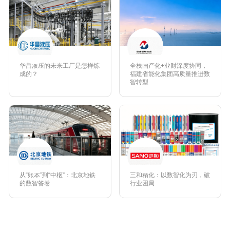
华昌液压的未来工厂是怎样炼
全栈国产化+业财深度协同，
成的？
福建省能化集团高质量推进数
智转型
从“账本”到“中枢”：北京地铁
三和精化：以数智化为刃，破
的数智答卷
行业困局