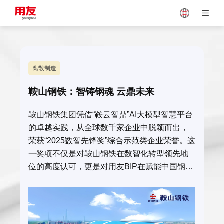
Japan
Vietnam
离散制造
Singapore
Malaysia
鞍山钢铁：智铸钢魂 云鼎未来
鞍山钢铁集团凭借“鞍云智鼎”AI大模型智慧平台
Indonesia
Thailand
的卓越实践，从全球数千家企业中脱颖而出，
荣获“2025数智先锋奖”综合示范类企业荣誉。这
一奖项不仅是对鞍山钢铁在数智化转型领先地
Europe
Turkey
位的高度认可，更是对用友BIP在赋能中国钢铁
行业、推动全球制造业数智化升级的战略价值
Hungary
Mexico
背书。