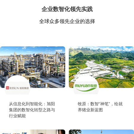
企业数智化领先实践
全球众多领先企业的选择
牧原：数智“神笔”，绘就
从信息化到智能化：旭阳
养猪业新蓝图
集团的数智化转型之路与
行业赋能