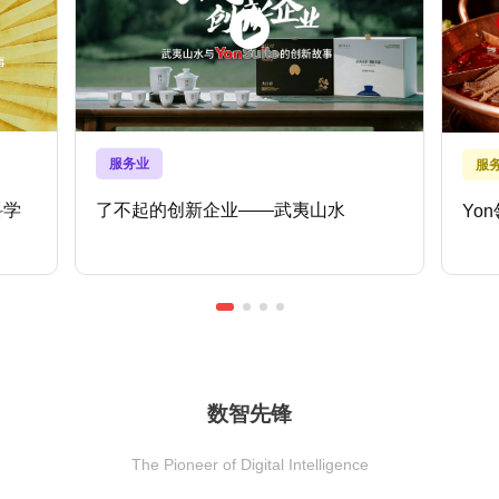
服务业
服
了不起的创新企业——武夷山水
科学
Yo
数智先锋
The Pioneer of Digital Intelligence