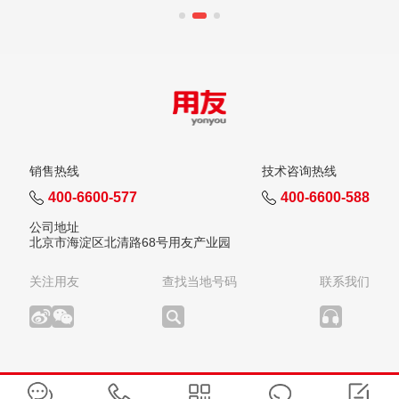
销售热线
技术咨询热线
400-6600-577
400-6600-588
公司地址
北京市海淀区北清路68号用友产业园
关注用友
查找当地号码
联系我们
版权所有：用友网络科技股份有限公司