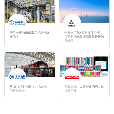
华昌液压的未来工厂是怎样炼
全栈国产化+业财深度协同，
成的？
福建省能化集团高质量推进数
智转型
从“账本”到“中枢”：北京地铁
三和精化：以数智化为刃，破
的数智答卷
行业困局