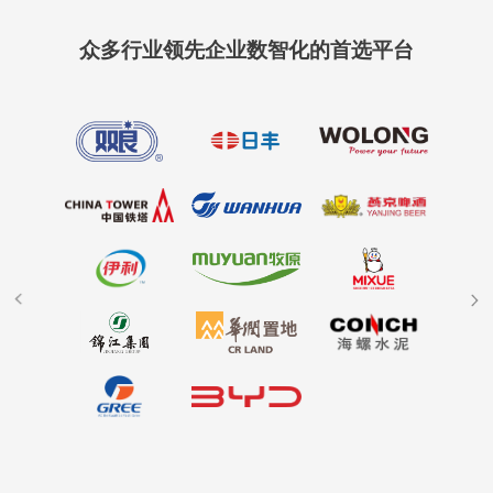
众多行业领先企业数智化的首选平台