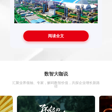
Hong Kong
Macau
Taiwan
Global
阅读全文
数智大咖说
汇聚业界领袖、专家，解码数智价值，共探企业增长新路
径