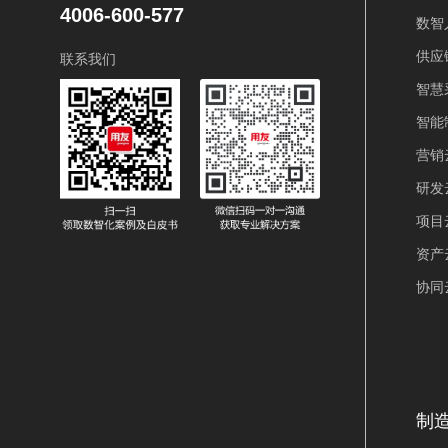
4006-600-577
数智
供应
联系我们
智慧
智能
营销
研发
项目
资产
协同
制