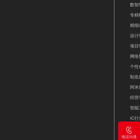
数智制
专精特
精细
设计
项目
网络
个性
制造
阿米
经营
智能
IC
IP
电话沟通
PL