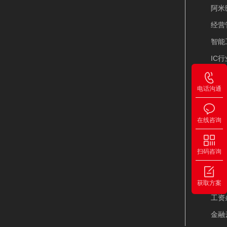
阿米
经营
智能
IC
IP
电话沟通
PL
在线咨询
其
薪福
扫码咨询
点聚
通信
获取方案
工资
金融