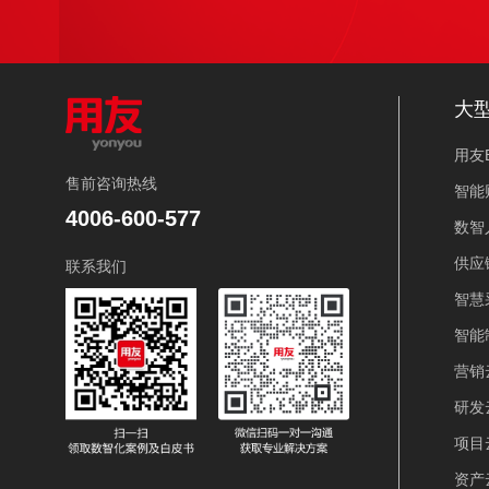
大
用友B
售前咨询热线
智能
4006-600-577
数智
供应
联系我们
智慧
智能
营销
研发
项目
资产