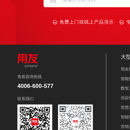
免费上门或线上产品演示
大
用友B
售前咨询热线
智能
4006-600-577
数智
供应
联系我们
智慧
智能
营销