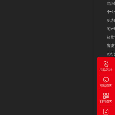
网络
个性
制造
阿米
经营
智能
IC
IP
电话沟通
PL
在线咨询
其
薪福
扫码咨询
点聚