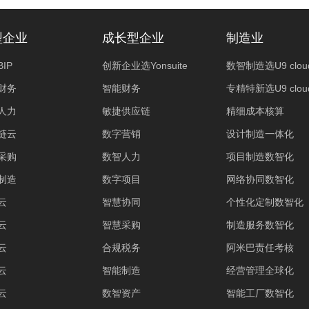
型企业
成长型企业
制造业
IP
创新企业选Yonsuite
数智制造选U9 clou
财务
智能财务
专精特新选U9 clou
人力
敏捷供应链
精细成本核算
链云
数字营销
设计制造一体化
采购
数智人力
项目制造数智化
制造
数字项目
网络协同数智化
云
智慧协同
个性化定制数智化
云
智慧采购
制造服务数智化
云
合规税务
阿米巴责任考核
云
智能制造
经营管理全球化
云
数智资产
智能工厂数智化