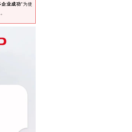
多企业成功
”为使
航。