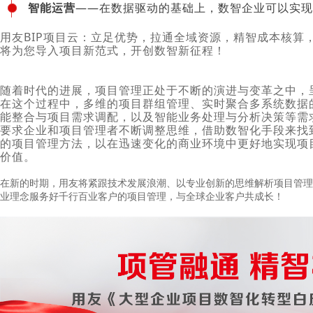
智能运营
——在数据驱动的基础上，数智企业可以实现
用友BIP项目云：立足优势，拉通全域资源，精智成本核算，
将为您导入项目新范式，开创数智新征程！
随着时代的进展，项目管理正处于不断的演进与变革之中，
在这个过程中，多维的项目群组管理、实时聚合多系统数据
能整合与项目需求调配，以及智能业务处理与分析决策等需
要求企业和项目管理者不断调整思维，借助数智化手段来找
的项目管理方法，以在迅速变化的商业环境中更好地实现项
价值。
在新的时期，用友将紧跟技术发展浪潮、以专业创新的思维解析项目管
业理念服务好千行百业客户的项目管理，与全球企业客户共成长！