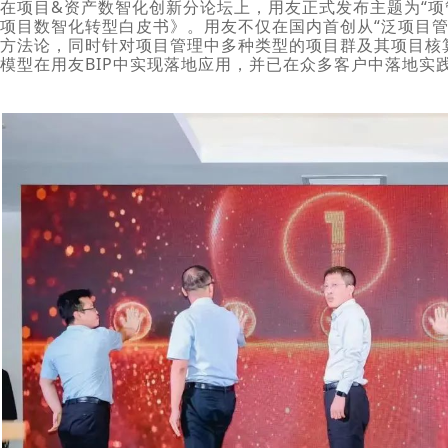
在项目&资产数智化创新分论坛上，用友正式发布主题为“项
项目数智化转型白皮书》。用友不仅在国内首创从“泛项目管
方法论，同时针对项目管理中多种类型的项目群及其项目核
模型在用友BIP中实现落地应用，并已在众多客户中落地实