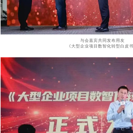
与会嘉宾共同发布用友
《大型企业项目数智化转型白皮