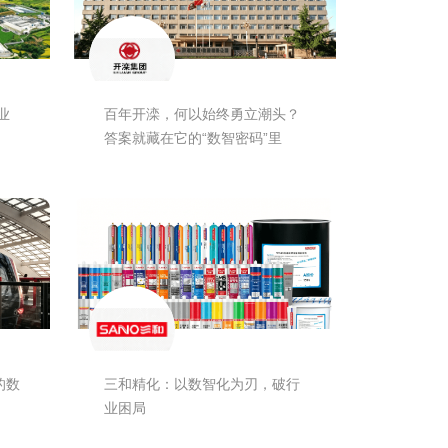
业
百年开滦，何以始终勇立潮头？
答案就藏在它的“数智密码”里
的数
三和精化：以数智化为刃，破行
业困局