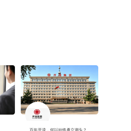
百年开滦，何以始终勇立潮头？