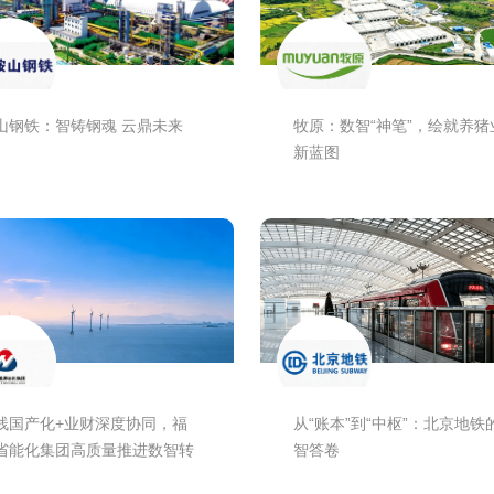
山钢铁：智铸钢魂 云鼎未来
牧原：数智“神笔”，绘就养猪
新蓝图
栈国产化+业财深度协同，福
从“账本”到“中枢”：北京地铁
省能化集团高质量推进数智转
智答卷