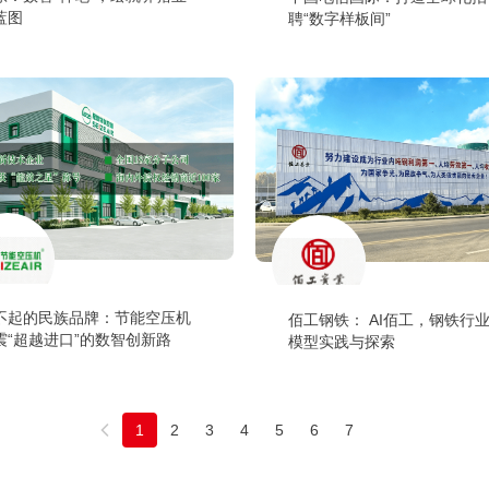
蓝图
聘“数字样板间”
不起的民族品牌：节能空压机
佰工钢铁： AI佰工，钢铁行
震“超越进口”的数智创新路
模型实践与探索
1
2
3
4
5
6
7