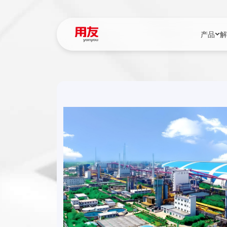
产品
解
YonBIP
行业解决
YonBIP（大型
消费品行
YonSuite（
服务
畅捷通（小微企
国资
iuap平台（数
农业
用友BIP超级版
医药
U9 Cloud（
医疗
交通公用
建筑