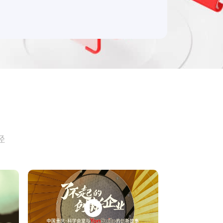
产品 >
径