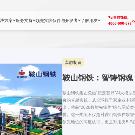
售前热线
决方案
服务支持
领先实践
伙伴与开发者
了解用友
4006-600-577
方案
社区
成为合作伙伴
企业AI
热点解决方案
公司信息
客户支持
开发者
业务领域
企业）
业
用户社区
地产
用友伙伴体系
企业AI
AI+全场景智能服务
了解用友
大型企业客户成功
用友开发者中
财务
离散制造
成长型企业）
开发者社区
制造
ISV生态伙伴
YonGPT
用友BIP发布时刻
投资者关系
成长型企业客户成功
YonBIP开发
人力
鞍山钢铁：智铸钢魂
业）
会计家园
金融
专业服务伙伴
智友（YonMate）
用友BIP企业数智化套件
全球分支机构
帮助中心
YonMaker
供应链
智化底座）
摩天
教育
战略联盟伙伴
YonWork
全球化数智运营解决方案
加入用友
友户通
营销
鞍山钢铁集团凭借“鞍云智鼎”AI大模型
台的卓越实践，从全球数千家企业中脱
iKM
政务
增值经销伙伴
YonCode
用友BIP国产替代
阳光经营
产品安全中心
采购
出，荣获“2025数智先锋奖”综合示范
制造业云ERP）
烟草
算法备案中心
誉。这一奖项不仅是对鞍山钢铁在数智
广信
领先地位的高度认可，更是对用友BIP
中国钢铁行业、推动全球制造业数智化