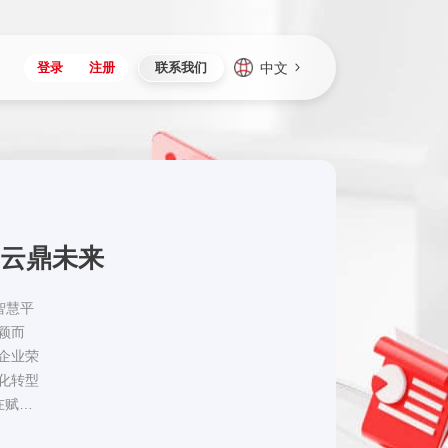
中文
登录
注册
联系我们
Japan
Vietnam
资讯与活动
iuap平台
成为合作伙伴
企业数据
Singapore
Malaysia
心
制造
新闻发布
智能平台
可持续产品与解决方案
数据服务
Indonesia
Thailand
者社区
研发
媒体报道
数据平台
数据安全与隐私
Europe
Turkey
 云鼎未来
生态定制平台
项目
资料中心
开发平台
社会影响力
Hungary
Mexico
资产
视频中心
云技术平台
人才发展
Hong Kong
Macau
智慧平
颖而
协同
活动中心（日历）
应用平台
公司治理
Taiwan
Global
类企业荣
全球商业创新大会
连接平台
化转型
应用下载
在赋能
升级的