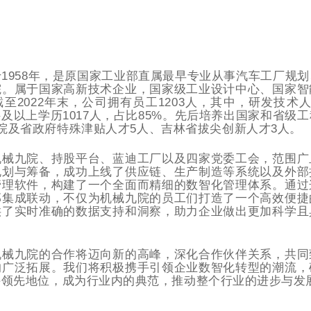
1958年，是原国家工业部直属最早专业从事汽车工厂规
院。属于国家高新技术企业，国家级工业设计中心、国家智
至2022年末，公司拥有员工1203人，其中，研发技术人
科及以上学历1017人，占比85%。先后培养出国家和省级
院及省政府特殊津贴人才5人、吉林省拔尖创新人才3人。
机械九院、持股平台、蓝迪工厂以及四家党委工会，范围广
规划与筹备，成功上线了供应链、生产制造等系统以及外部
管理软件，构建了一个全面而精细的数智化管理体系。通过
部集成联动，不仅为机械九院的员工们打造了一个高效便捷
供了实时准确的数据支持和洞察，助力企业做出更加科学且
机械九院的合作将迈向新的高峰，深化合作伙伴关系，共同
的广泛拓展。我们将积极携手引领企业数智化转型的潮流，
持领先地位，成为行业内的典范，推动整个行业的进步与发