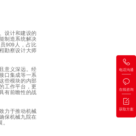
划、设计和建设的
能制造系统解决
员909人，占比
工程勘察设计大师
且意义深远。经
电话沟通
接口集成等一系
这些模块的内部
的工作平台，更
在线咨询
具有前瞻性的战
获取方案
致力于推动机械
确保机械九院在
展。