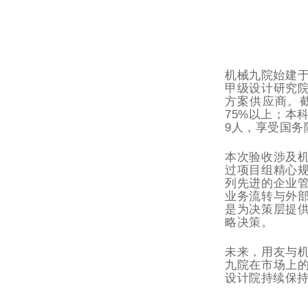
机械九院始建于
甲级设计研究
方案供应商。截
75%以上；本
9人，享受国务
本次验收涉及
过项目组精心
列先进的企业
业务流转与外
是为决策层提
略决策。
未来，用友与
九院在市场上
设计院持续保