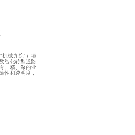
收
“机械九院”）项
数智化转型道路
造专、精、深的业
确性和透明度，