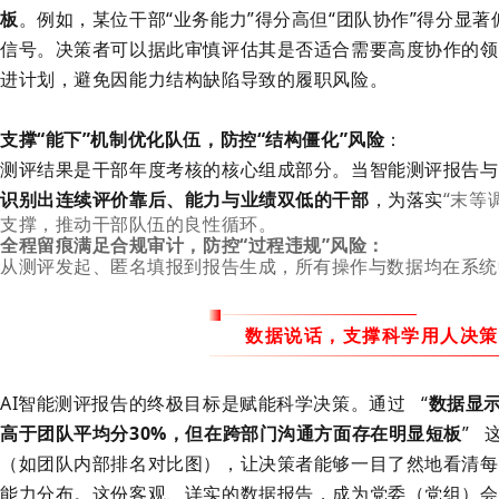
板
。例如，某位干部
“业务能力”得分高但“团队协作”得分显
信号。决策者可以据此审慎评估其是否适合需要高度协作的领
进计划，避免因能力结构缺陷导致的履职风险。
支撑“能下”机制优化队伍，防控“结构僵化”风险
：
测评结果是干部年度考核的核心组成部分。当智能测评报告与
识别出连续评价靠后、能力与业绩双低的干部
，为落实
“末等
支撑，推动干部队伍的良性循环。
全程留痕满足合规审计，防控
“过程违规”风险
：
从测评发起、匿名填报到报告生成，所有操作与数据均在系统
数据说话，支撑科学用人决策
AI智能测评报告的终极目标是赋能科学决策。通过
“
数据显
高于团队平均分30%，但在跨部门沟通方面存在明显短板
”
（如团队内部排名对比图），让决策者能够一目了然地看清每
能力分布。这份客观、详实的数据报告，成为党委（党组）会