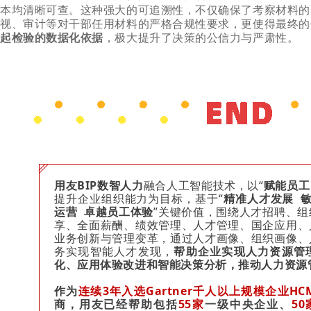
本均清晰可查。这种强大的可追溯性，不仅确保了考察材料的
视、审计等对干部任用材料的严格合规性要求，更使得最终的
起检验的数据化依据
，极大提升了决策的公信力与严肃性。
用友BIP数智人力
融合人工智能技术，以“
赋能员工
提升企业组织能力为目标，基于“
精准人才发展 
运营 卓越员工体验
”关键价值，围绕人才招聘、
享、全面薪酬、绩效管理、人才管理、国企应用、
业务创新与管理变革，通过人才画像、组织画像、
务实现智能人才发现，
帮助企业实现人力资源管
化、应用体验改进和智能决策分析，推动人力资源
作为
连续3年
入选Gartner千人以上规模企业H
商
，用友已经帮助包括
55家
一级中央企业、
50