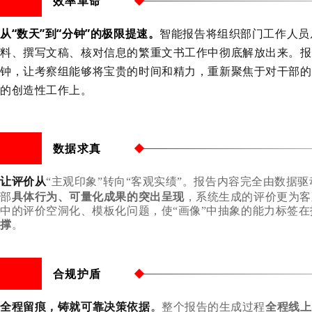
效率革命
从
“数天”到“分钟”的极限提速
。
智能报告将组织部门工作人员
料、撰写文稿、核对信息的繁重文书工作中彻底解放出来。
报
钟
，让考察组能够将宝贵的时间和精力，重新聚焦于对干部的
的创造性工作上。
数据求真
让评价从
“主观印象”转向“客观实绩”
。报告内容完全由数据驱
部
具体行为、可量化成果的突出呈现
，系统生成的评价更为客
中的评价空洞化、模板化问题，使
“画像”中抽象的能力标签
撑
。
合规护盾
全程留痕，铸就可靠决策依据
。
整个报告的生成过程
全程线上