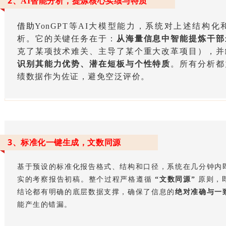
2、
AI智能分析，提炼核心实绩与特质
借助
YonGPT等AI大模型能力，系统对上述结构
析。它的关键任务在于：
从海量信息中智能提炼干部
克了某项技术难关、主导了某个重大改革项目），并
识别其能力优势、潜在短板与个性特质
。所有分析都
绩数据作为佐证，避免空泛评价。
3、
标准化一键生成，文数同源
基于预设的标准化报告格式、结构和口径，系统在几分钟内
实的考察报告初稿。整个过程严格遵循
“文数同源”
原则，
结论都有明确的底层数据支撑，确保了信息的
绝对准确与一
能产生的错漏。