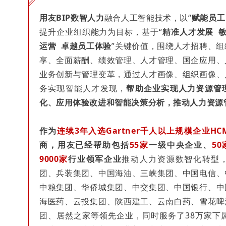
用友BIP数智人力
融合人工智能技术，以“
赋能员工
提升企业组织能力为目标，基于“
精准人才发展 
运营 卓越员工体验
”关键价值，围绕人才招聘、
享、全面薪酬、绩效管理、人才管理、国企应用、
业务创新与管理变革，通过人才画像、组织画像、
务实现智能人才发现，
帮助企业实现人力资源管
化、应用体验改进和智能决策分析，推动人力资源
作为
连续3年
入选Gartner千人以上规模企业H
商
，用友已经帮助包括
55家
一级中央企业、
50
9000家
行业领军企业
推动人力资源数智化转型
团、兵装集团、中国海油、三峡集团、中国电信、
中粮集团、华侨城集团、中交集团、中国银行、中
海医药、云投集团、陕西建工、云南白药、雪花啤
团、居然之家等领先企业，同时服务了38万家下属