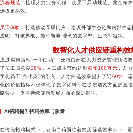
流程规范：
梳理人力业务流程，使员工异动规范、奖金核
选拔更高效。
员工体验：
打造移动互联门户，建设外部生态链和内部生态
透明、打破界限、随时随地”理念的数字型、生态型组织。
数智化人才供应链重构效
价值提升
通过实施落地“一个白药”，云南白药在人力资源管理领域
了员工满意度
28%
，人工成本节约达到
每年100万元
，人力
字化员工"白小柒"的引入，人才筛选效率提升了近
60%
，流
化的价值指标不仅体现了数字化转型在提质增效方面的直
略转型、促进持续健康发展方面的深远影响。
AI招聘提升招聘效率与质量
在传统招聘模式下，云南白药面临着简历筛选效率低下、