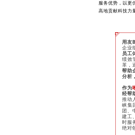
服务优势，以更
高地贡献科技力
用友
企业
员工
绩效
革，
帮助
分析
作为
经帮
推动
峡集
团、
建工
时服
绝对