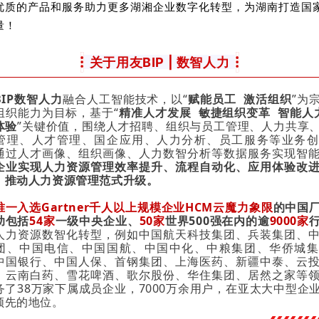
优质的产品和服务助力更多湖湘企业数字化转型，为湖南打造国
量！
关于用友BIP | 数智人力
BIP数智人力
融合人工智能技术，以“
赋能员工 激活组织
”为
组织能力为目标，基于“
精准人才发展 敏捷组织变革 智能人
体验
”关键价值，围绕人才招聘、组织与员工管理、人力共享
管理、人才管理、国企应用、人力分析、员工服务等业务创
通过人才画像、组织画像、人力数智分析等数据服务实现智
企业实现人力资源管理效率提升、流程自动化、应用体验改
，推动人力资源管理范式升级。
唯一入选Gartner千人以上规模企业HCM云魔力象限
的中国
助包括
54家
一级中央企业、
50家
世界500强在内的逾
9000家
人力资源数智化转型，例如中国航天科技集团、兵装集团、
团、中国电信、中国国航、中国中化、中粮集团、华侨城集
中国银行、中国人保、首钢集团、上海医药、新疆中泰、云
、云南白药、雪花啤酒、歌尔股份、华住集团、居然之家等
务了38万家下属成员企业，7000万余用户，在亚太大中型企
领先的地位。