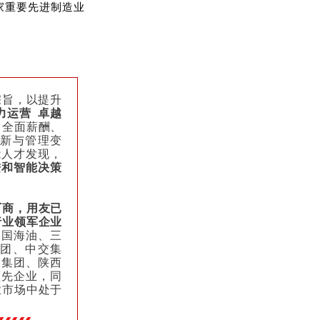
家重要先进制造业
宗旨，以提升
力运营 卓越
、全面薪酬、
新与管理变
能人才发现，
进和智能决策
厂商
，用友已
行业领军企业
中国海油、三
团、中交集
投集团、陕西
领先企业，同
业市场中处于