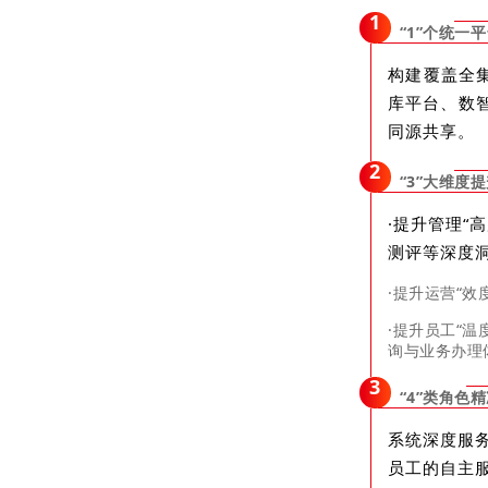
1
“1”个统一
构建覆盖全
库平台、数
同源共享。
2
“3”大维度
·提升管理“
测评等深度
·提升运营“效
·提升员工“
询与业务办理
3
“4”类角色
系统深度服
员工的自主