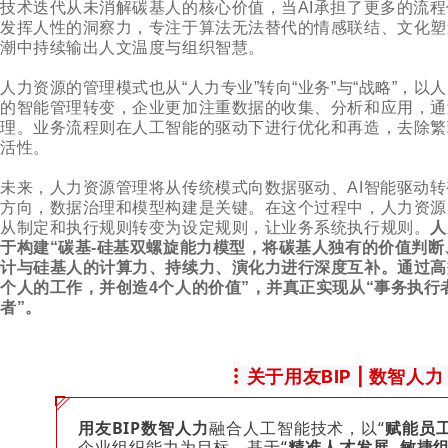
技术迭代从未消解碳基人的核心价值，当AI承担了更多的流
发挥人性的洞察力，专注于算法无法替代的情感联结、文化塑
潮中持续输出人文温度与组织智慧。
人力资源的管理模式也从“人力专业”转向“业务”与“战略”，
的智能管理转变，企业更加注重数据的收集、分析和应用，通
理。业务流程则在人工智能的驱动下进行优化和再造，去除繁
活性。
未来，人力资源管理将从传统模式向数据驱动、AI智能驱动
方向，数据治理和模型构建是关键。在这个过程中，人力资源
从制定和执行规则转变为设定规则，让业务系统执行规则。
人
于构建“碳基-硅基双螺旋能力模型，将碳基人独有的价值判
计与硅基人的计算力、持续力、演化力进行深度互补。通过高效
个人的工作，并创造4个人的价值”，并真正实现从“事务执行者
者”。
关于用友BIP | 数智人力
用友BIP数智人力
融合人工智能技术，以“
赋能员
企业组织能力为目标，基于“
精准人才发展 敏捷组