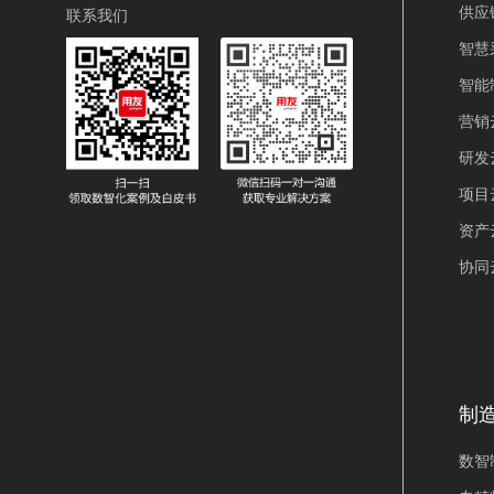
供应
联系我们
智慧
智能
营销
研发
项目
资产
协同
制
数智制