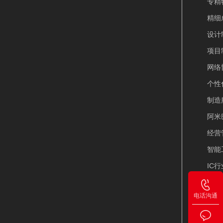
专精特
精细
设计
项目
网络
个性
制造
阿米
经营
智能
IC
IP
电话沟通
PL