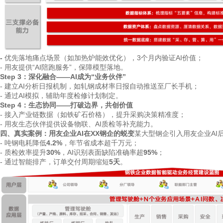
-
优先落地痛点场景（如加热炉能效优化），3个月内验证AI价值；
-
用友提供“AI陪跑服务”，保障模型落地。
Step 3：深化融合——AI成为“业务伙伴”
- 建立AI分析日报机制，如轧钢成材率日报自动推送至厂长手机；
-
通过AI模拟，辅助年度检修计划制定。
Step 4：生态协同——打破边界，共创价值
-
接入产业链数据（如铁矿石价格），提升采购决策精准度；
-
用友生态伙伴提供设备物联、AI质检等补充能力。
四、真实案例：用友企业AI在XX钢企的蜕变
某大型钢企引入用友企业AI
-
吨钢电耗降低
4.2%
，年节省成本超千万元；
-
质检效率提升
30%
，AI识别表面缺陷准确率超
95%
；
- 通过智能排产，订单交付周期缩短
5天
。