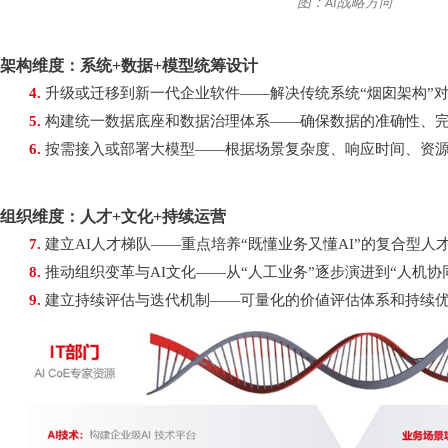
图：AI战略方向
架构维度：系统
+数据+模型统筹设计
4.
升级或迁移到新一代企业软件
——解决传统系统“烟囱架构”对
5.
构建统一数据底座和数据治理体系
——确保数据的准确性、
6.
按需接入或部署大模型
——根据场景复杂度、响应时间、资
组织维度：人才
+文化+持续运营
7.
建立
AI人才梯队——重点培养“既懂业务又懂AI”的复合型人
8.
推动组织变革与
AI文化——从“人工业务”逐步演进到“人机协
9.
建立持续评估与迭代机制
——可量化的价値评估体系和持续