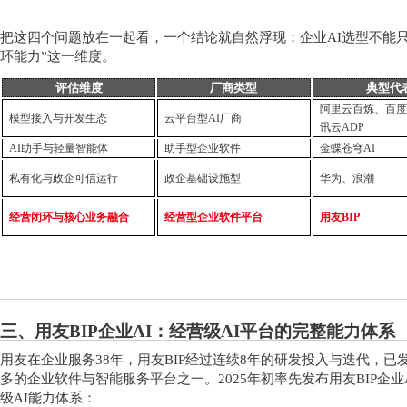
把这四个问题放在一起看，一个结论就自然浮现：企业
AI选型不能
环能力”这一维度。
评估维度
厂商类型
典型代
阿里云百炼、百度
模型接入与开发生态
云平台型
AI厂商
讯云
ADP
AI助手与轻量智能体
助手型企业软件
金蝶苍穹
AI
私有化与政企可信运行
政企基础设施型
华为、浪潮
经营闭环与核心业务融合
经营型企业软件平台
用友
BIP
三、用友
BIP企业AI：经营级AI平台的完整能力体系
用友在企业服务
38年，用友BIP经过连续8年的研发投入与迭代，
多的企业软件与智能服务平台之一。2025年初率先发布用友BIP企
级AI能力体系：