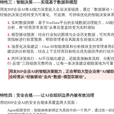
特性三：智能决策
——实现基于数据和模型
用友
BIP企业AI将AI能力深度嵌入企业决策链路，通过「数据驱动 
经验的决策过程转变为可量化、可追溯、可持续优化的智能决策体
1.
实时数据洞察：基于
YonData平台的全域数据治理能力，A
分析，将“经营异常发现”从事后复盘转变为实时感知
2.
模型驱动预测：结合行业知识图谱与企业历史数据，可对库
营指标进行前置预测，帮助管理者在风险发生前做出决策
3.
场景化决策建议：
Chat BI智能测算和分析模块支持管理者
建议的分析报告，结合上下文经营目标给出优先级排序的行动
4.
闭环决策执行：
AI不仅输出建议，还能直接触发流程、分配任
行-反馈”三段链路完整闭合，让每一条决策建议都能落地为可
用友
BIP企业AI的智能决策能力，正在帮助大型企业将“AI辅助
业经营从“经验驱动”走向“数据+模型双驱动”。
特性四：安全合规
——让AI在组织边界内被有效治理
用叻
BIP企业AI的安全合规体系覆盖两大层面：
Agent权限管控：智能体映射绑定为系统中的一个用户，通过统一