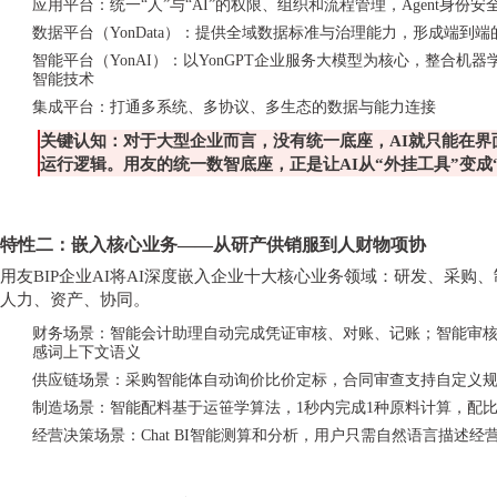
应用平台：统一
“人”与“AI”的权限、组织和流程管理，Agent身
数据平台（
YonData）：提供全域数据标准与治理能力，形成端到
智能平台（
YonAI）：以YonGPT企业服务大模型为核心，整合机器
智能技术
集成平台：打通多系统、多协议、多生态的数据与能力连接
关键认知：对于大型企业而言，没有统一底座，
AI就只能在
运行逻辑。用友的统一数智底座，正是让AI从“外挂工具”变成
特性二：嵌入核心业务
——从研产供销服到人财物项协
用友
BIP企业AI将AI深度嵌入企业十大核心业务领域：研发、采
人力、资产、协同。
财务场景：智能会计助理自动完成凭证审核、对账、记账；智能审
感词上下文语义
供应链场景：采购智能体自动询价比价定标，合同审查支持自定义
制造场景：智能配料基于运笹学算法，
1秒内完成1种原料计算，配比
经营决策场景：
Chat BI智能测算和分析，用户只需自然语言描述