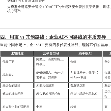
据权限的零改造无缝管控
大模型全链路安全管控：
YonGPT的全链路安全管控贯穿数据、训
核心环节
四、用友
vs 其他路线：企业AI不同路线的本质差异
当前中国市场上，企业
AI主要有四条代表性路线。理解它们的差异
比较维度
云平台型
AI
助手型
AI
阿里云、百度智能云、
代表厂商
金蝶
华为
腾讯云
多模型接入、
Agent开
AI管理助手、低/零代
行业
核心能力
发平台、知识库
码Agent构建
部署
最适合的阶段
AI能力搜建期
普及试点期
政企
怎么
解决的核心问题
怎么把
AI搜建起来
怎么让组织先用上
AI
行
对大型企业的适配度
中等
较低
高