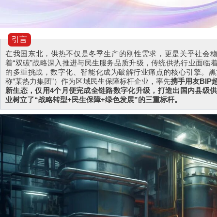
引言
在我国东北，供热不仅是冬季生产的刚性需求，更是关乎社会稳
着“双碳”战略深入推进与民生服务品质升级，传统供热行业面临
的多重挑战，数字化、智能化成为破解行业痛点的核心引擎。黑
称“某热力集团”）作为区域民生保障标杆企业，率先
携手用友BIP
新生态，仅用4个月便完成全链路数字化升级，打造出国内县级供
业树立了“战略转型+民生保障+绿色发展”的三重标杆。