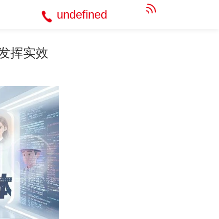
undefined
续发挥实效