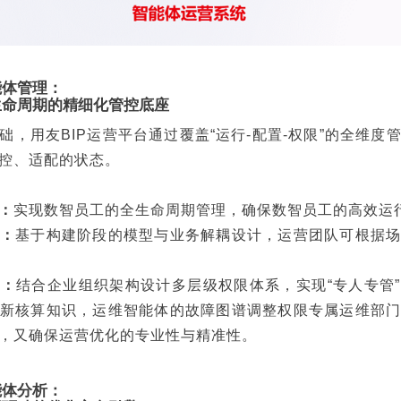
能体管理：
生命周期的精细化管控底座
础，用友BIP运营平台通过覆盖“运行-配置-权限”的全维度
控、适配的状态。
：
实现数智员工的全生命周期管理，确保数智员工的高效运
：
基于构建阶段的模型与业务解耦设计，运营团队可根据
控：
结合企业组织架构设计多层级权限体系，实现“专人专管
新核算知识，运维智能体的故障图谱调整权限专属运维部
，又确保运营优化的专业性与精准性。
能体分析：