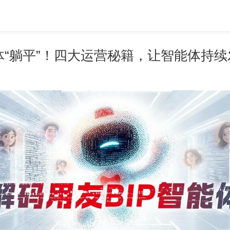
体“躺平”！四大运营秘籍，让智能体持