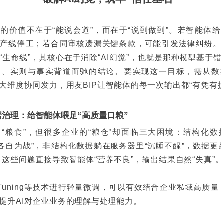
I的价值不在于“能说会道”，而在于“说到做到”。若智能体
产线停工；若合同审核遗漏关键条款，可能引发法律纠纷
的“生命线”，其核心在于消除“AI幻觉”，也就是那种模型基于
顺、实则与事实背道而驰的结论。要实现这一目标，需从数
大维度协同发力，用友BIP让智能体的每一次输出都“有凭有
据治理：给智能体喂足“高质量口粮”
“粮食”，但很多企业的“粮仓”却面临三大困境：结构化数
“各自为战”，非结构化数据躺在服务器里“沉睡不醒”，数据更
。这些问题直接导致智能体“营养不良”，输出结果自然“失真”
-Tuning等技术进行轻量微调，可以有效结合企业私域高质
提升AI对企业业务的理解与处理能力。