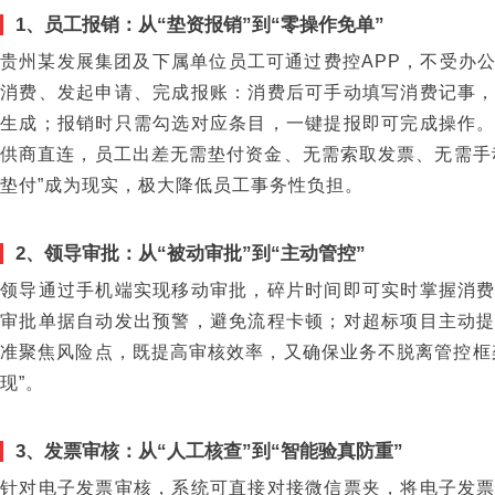
1、员工报销：从“垫资报销”到“零操作免单”
贵州某发展集团及下属单位员工可通过费控APP，不受办
消费、发起申请、完成报账：消费后可手动填写消费记事
生成；报销时只需勾选对应条目，一键提报即可完成操作
供商直连，员工出差无需垫付资金、无需索取发票、无需手
垫付”成为现实，极大降低员工事务性负担。
2、领导审批：从“被动审批”到“主动管控”
领导通过手机端实现移动审批，碎片时间即可实时掌握消
审批单据自动发出预警，避免流程卡顿；对超标项目主动
准聚焦风险点，既提高审核效率，又确保业务不脱离管控框
现”。
3、发票审核：从“人工核查”到“智能验真防重”
针对电子发票审核，系统可直接对接微信票夹，将电子发