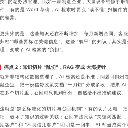
类” 的老办法管理。比如一家制造企业，大量设备维修手册散
件，有的是 Word 草稿，AI 检索时要么 “读不懂” 扫
的差异。
更头疼的是，这些知识还在不断增加：每月新增合同、客服聊
归档”“哪些要标注关键信息”。这些 “躺平” 的知识，其实
理，变成了 AI 检索的 “负担”。
痛点 2：知识切片 “乱切”，RAG 变成 大海捞针
就算非结构化数据整理了，AI 检索还是不准，问题可能出在 “
融企业，把一份信贷政策文档 “一刀切” 分成多段，结果 A
在多个切片里，召回时只抓到部分，自然给不出准确建议。
这就是“缺乏标准化的切片与召回机制”：有的切片太粗，
细，破坏了知识的逻辑关联；召回算法只认 “关键词匹配”，不
期客户” 和 “不良信用客户” 明明是一回事，AI 却当成两个