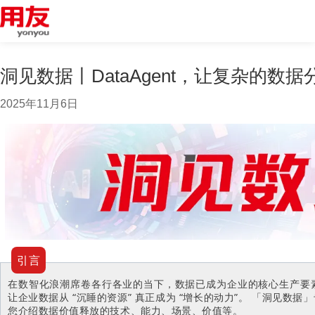
洞见数据丨DataAgent，让复杂的数
2025年11月6日
引言
在数智化浪潮席卷各行各业的当下，数据已成为企业的核心生产要
让企业数据从 “沉睡的资源” 真正成为 “增长的动力”。 「洞见数
您介绍数据价值释放的技术、能力、场景、价值等。