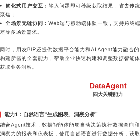
• 简化式用户交互：
输入问题即可秒级获取结果，省去传
聚焦；
• 全场景无缝协同：
Web端与移动端体验一致，支持跨终
差等多场景需求。
同时，用友BIP还提供数据平台能力和AI Agent能力融
构建所需的全套能力，帮助企业快速构建和调整数据智能
获取业务洞察。
DataAgent
四大关键能力
能力1：自然语言“生成图表、洞察分析”
结合Agent技术，数据智能体能够自动决策执行数据查询
洞察力的报表和仪表板，使用自然语言进行数据分析，获