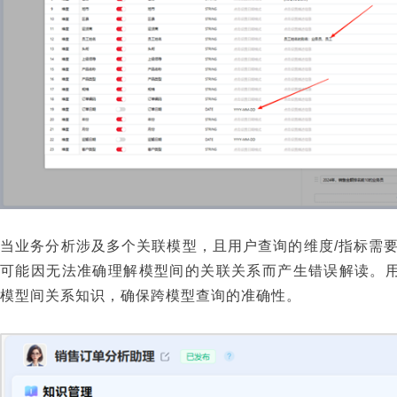
当业务分析涉及多个关联模型，且用户查询的维度/指标需
可能因无法准确理解模型间的关联关系而产生错误解读。用
模型间关系知识，确保跨模型查询的准确性。