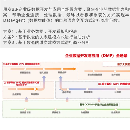
用友BIP企业级数据开发与应用全场景方案，聚焦企业的数据能力
案，帮助企业连接、处理数据，最终以看板和报表的方式实现丰
DataAgent（数据智能体）的自然语言交互方式进行智能问数。
方案1：基于业务数据，开发看板和报表
方案2：基于数仓的关系建模方式进行自助分析
方案3：基于数仓的维度建模方式进行商业分析